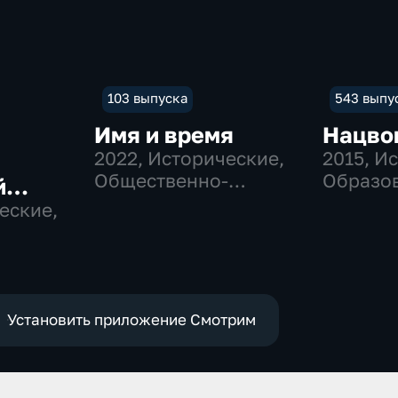
103 выпуска
543 выпу
Имя и время
Нацво
2022
, Исторические,
2015
, И
Общественно-
Образов
й
политические
общест
еские,
политич
м
Установить приложение Смотрим