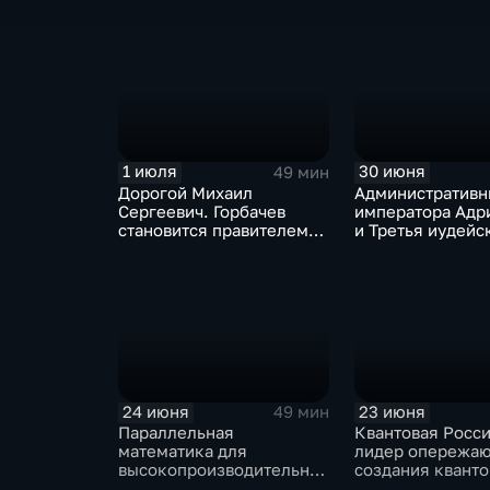
1 июля
30 июня
49 мин
Дорогой Михаил
Административн
Сергеевич. Горбачев
императора Адр
становится правителем
и Третья иудейс
СССР
23 июня
24 июня
49 мин
Квантовая Росси
Параллельная
лидер опережа
математика для
создания кванто
высокопроизводительных
интернета
вычислений и нейронные