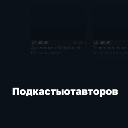
сети
17 июня
16 июня
48 мин
Археология Сибири для
Тонкопленочная
России и мира
оптоэлектро-ник
рентген и OLED
Подкасты
от
авторов