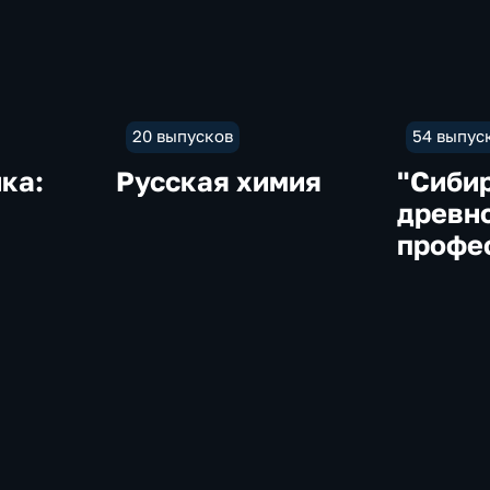
20 выпусков
54 выпус
ка:
Русская химия
"Сиби
древно
профе
Дрозд