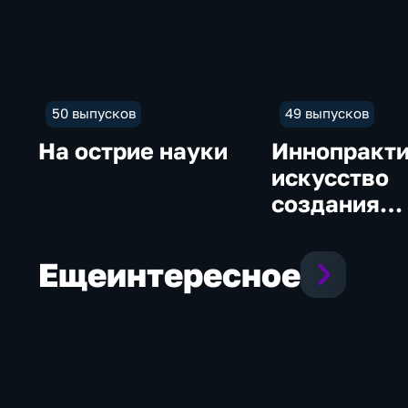
50 выпусков
49 выпусков
На острие науки
Иннопракти
искусство
создания
будущего
Еще
интересное