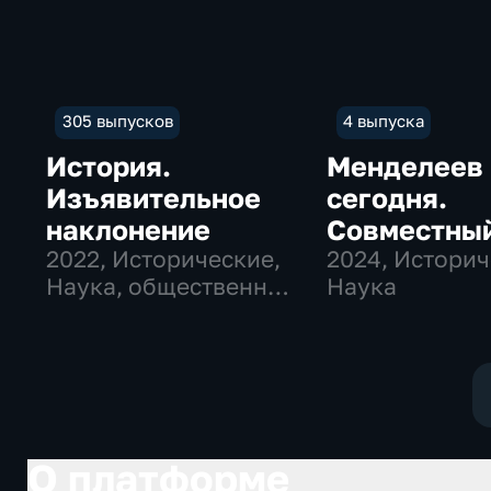
305 выпусков
4 выпуска
История.
Менделеев
Изъявительное
сегодня.
наклонение
Совместны
2022
, Исторические,
проект с
2024
, Историч
Наука, общественно-
Наука
Фестивале
политические
Сибирских
историй
О платформе