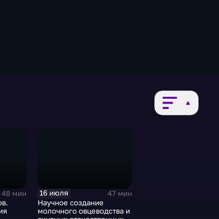
16 июля
48 мин
47 мин
ов.
Научное создание
ия
молочного овцеводства и