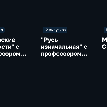
ка
12 выпусков
рские
"Русь
М
сти" с
изначальная" с
С
ссором
профессором
овым
Алексеевым