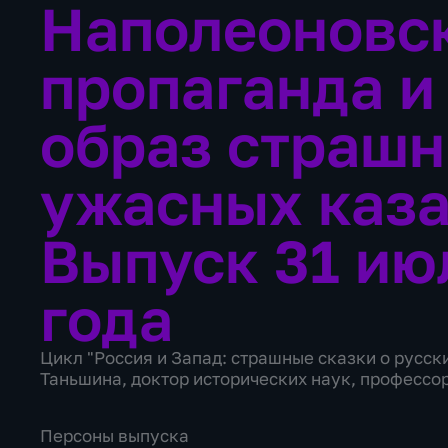
Наполеоновс
пропаганда и
образ страш
ужасных каз
Выпуск 31 ию
года
Цикл "Россия и Запад: страшные сказки о русск
Таньшина, доктор исторических наук, профессо
Персоны выпуска