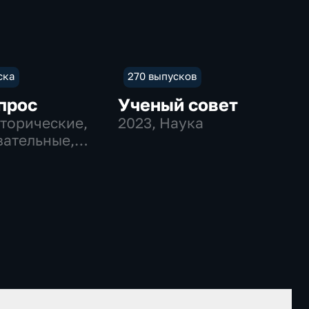
ска
270 выпусков
прос
Ученый совет
сторические,
2023
, Наука
ательные,
венно-
еские