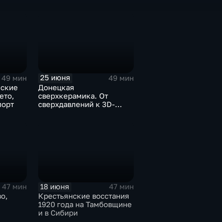
дракона и орла
25 июня
49 мин
49 мин
еские
Донецкая
ето,
сверхкерамика. От
порт
сверхдавлений к 3D-
печати
18 июня
47 мин
47 мин
о,
Крестьянские восстания
1920 года на Тамбовщине
и в Сибири