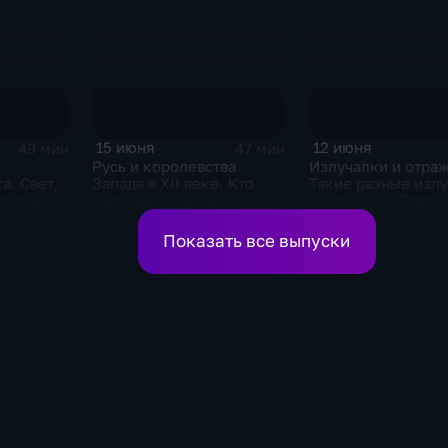
15 июня
12 июня
49 мин
47 мин
Русь и королевства
Излучалки и отра
а. Свет,
Запада в XII веке. Кто
Такие разные изл
-экраны
сильнее и умнее
вокруг нас. Совре
фотоника
Показать все выпуски