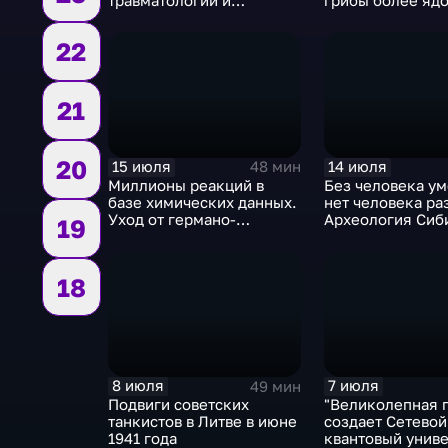
травматологии и
грибы более ядо
ортопедии им. Приорова
чем змеи
22
21
20
15 июля
14 июля
48 мин
Миллионы реакций в
Без человека у
базе химических данных.
нет человека ра
Уход от германо-
Археология Сиб
19
американской
монополии
18
8 июля
7 июля
49 мин
Подвиги советских
"Великолепная 
танкистов в Литве в июне
создает Сетевой
1941 года
квантовый унив