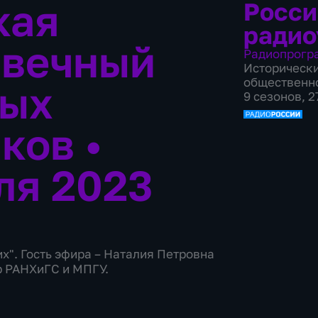
кая
Росси
радио
 вечный
Радиопрогр
Историческ
общественн
ных
9 сезонов, 
аков
•
ля 2023
их". Гость эфира – Наталия Петровна
р РАНХиГС и МПГУ.