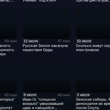
виты,
Ученые "под ключ"
против диктатуры
большевиков в 192
13 июля
10 июля
49 мин
47 мин
мелого
Русская Земля накануне
Сколько живут се
зумного.
нашествия Орды
электровоза
ири
6 июля
3 июля
49 мин
48 мин
пятерка"
Иван IV, "слишком
Земские соборы. 
всерьез" уверовавший
демократия во вр
ерситет
царь и кающийся
после Смуты