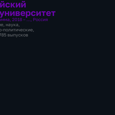
йский
университет
амма
,
2018 – …
,
Россия
ие
,
наука
,
о-политические
,
2785 выпусков