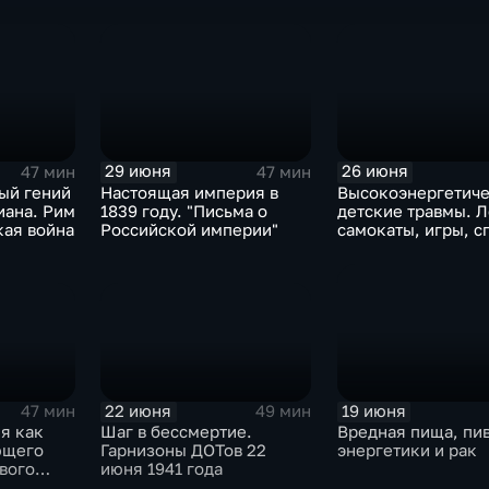
грешник
29 июня
26 июня
47 мин
47 мин
ый гений
Настоящая империя в
Высокоэнергетич
иана. Рим
1839 году. "Письма о
детские травмы. Л
кая война
Российской империи"
самокаты, игры, с
22 июня
19 июня
47 мин
49 мин
я как
Шаг в бессмертие.
Вредная пища, пив
ющего
Гарнизоны ДОТов 22
энергетики и рак
вого
июня 1941 года