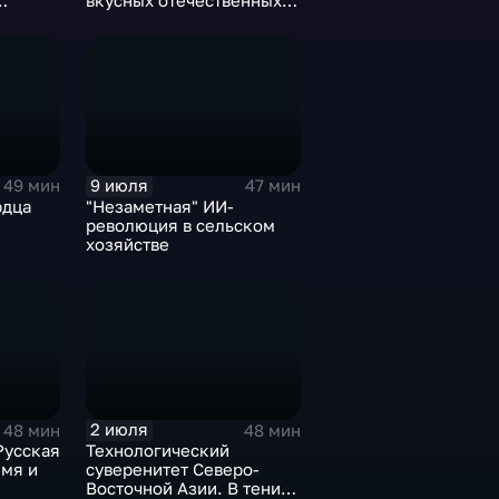
вкусных отечественных
1 году
сыров
9 июля
49 мин
47 мин
рдца
"Незаметная" ИИ-
революция в сельском
хозяйстве
2 июля
48 мин
48 мин
Русская
Технологический
емя и
суверенитет Северо-
Восточной Азии. В тени