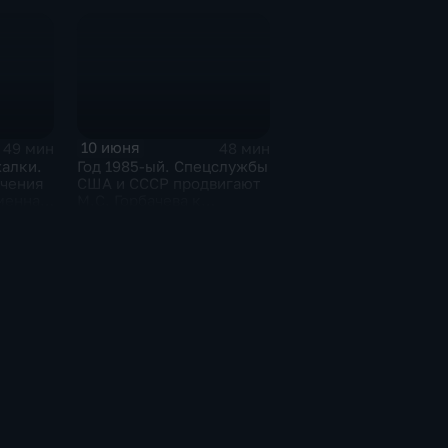
10 июня
49 мин
48 мин
жалки.
Год 1985-ый. Спецслужбы
учения
США и СССР продвигают
менная
М.С. Горбачева к
вершинам власти