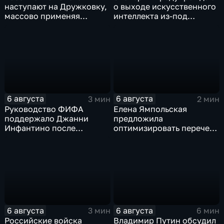
наступают на Дружковку,
о выходе искусственного
массово применяя
интеллекта из-под
оптоволоконные дроны
контроля разработчиков
6 августа
6 августа
3 мин
2 мин
Руководство ФИФА
Елена Ямпольская
поддержало Джанни
предложила
Инфантино после
оптимизировать перечень
скандала с продажей
олимпиад для
прав на чемпионаты мира
поступления в вузы
6 августа
6 августа
3 мин
6 мин
Российские войска
Владимир Путин обсудил