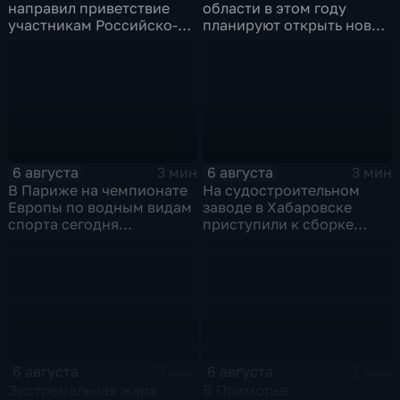
направил приветствие
области в этом году
участникам Российско-
планируют открыть новую
киргизского
больницу
экономического форума
и Российско-киргизской
межрегиональной
конференции
6 августа
6 августа
3 мин
3 мин
В Париже на чемпионате
На судостроительном
Европы по водным видам
заводе в Хабаровске
спорта сегодня
приступили к сборке
завершаются
дебаркадеров
выступления по прыжкам
в воду
6 августа
6 августа
3 мин
1 мин
Экстремальная жара
В Приморье