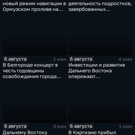
новый режим навигации в
деятельность подростков,
Ормузском проливе на
завербованных
фоне нехватки
украинскими
боеприпасов у США
спецслужбами для
терактов в России
6 августа
6 августа
1 мин
4 мин
В Белгороде концерт в
Инвестиции и развитие
честь годовщины
Дальнего Востока
освобождения города
опережают
продолжился несмотря
среднероссийские
на блэкаут
показатели
6 августа
6 августа
3 мин
1 мин
Дальнему Востоку
В Киргизию прибыл