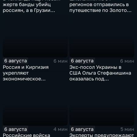
жертв банды убийц
регионов отправились в
россиян, а в Грузии
путешествие по Золотому
фиксируют провокации
кольцу в рамках проекта
против туристов
"Кольцо Открытия"
6 августа
6 августа
6 мин
6 мин
Россия и Киргизия
Экс-посол Украины в
укрепляют
США Ольга Стефанишина
экономическое
оказалась под
партнерство в рамках
следствием по делу о
Евразийского
коррупции
экономического союза
6 августа
6 августа
4 мин
5 мин
Российские войска
Эксперты предупреждают