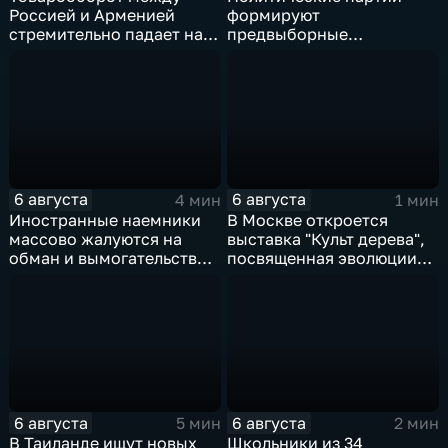
Россией и Арменией
формируют
стремительно падает на
предвыборные
фоне курса Еревана на
программы на фоне роста
евроинтеграцию
электоральной
активности
6 августа
6 августа
4 мин
1 мин
Иностранные наемники
В Москве откроется
массово жалуются на
выставка "Культ дерева",
обман и вымогательство
посвященная эволюции
со стороны
художественной
командования ВСУ
обработки древесины
6 августа
6 августа
5 мин
2 мин
В Таиланде ищут новых
Школьники из 34