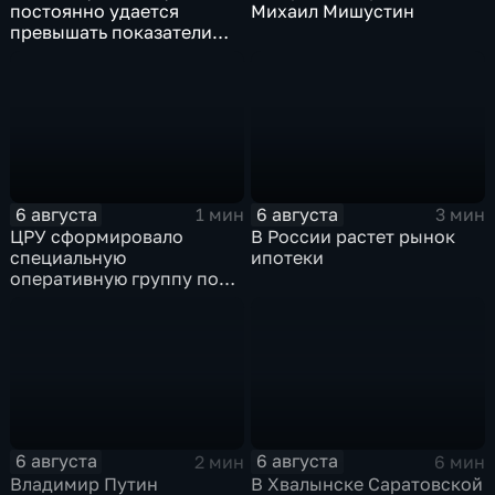
постоянно удается
Михаил Мишустин
превышать показатели
привлечения
инвестицийВ
6 августа
6 августа
1 мин
3 мин
ЦРУ сформировало
В России растет рынок
специальную
ипотеки
оперативную группу по
смене власти на Кубе.
6 августа
6 августа
2 мин
6 мин
Владимир Путин
В Хвалынске Саратовской