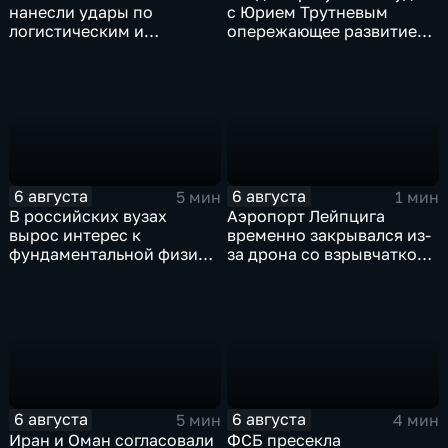
нанесли удары по
с Юрием Трутневым
логистическим и
опережающее развитие
энергетическим объектам
Дальнего Востока
ВСУ
6 августа
6 августа
5 мин
1 мин
В российских вузах
Аэропорт Лейпцига
вырос интерес к
временно закрывался из-
фундаментальной физике
за дрона со взрывчаткой
и авиастроению на фоне
рядом с украинским
перехода к новой модели
грузовым самолетом
образования
6 августа
6 августа
5 мин
4 мин
Иран и Оман согласовали
ФСБ пресекла