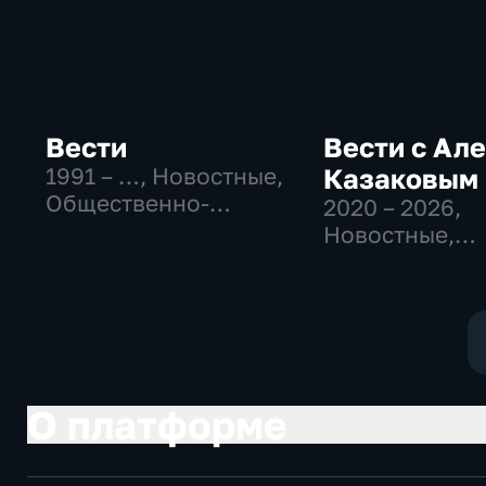
Вести
Вести с Ал
1991 – …
, Новостные,
Казаковым
Общественно-
2020 – 2026
,
политические,
Новостные,
социально-
Общественно
экономические
политические
О платформе