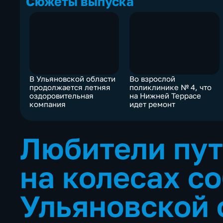
Сюжеты выпуска
В Ульяновской области
Во взрослой
продолжается летняя
поликлинике № 4, что
оздоровительная
на Нижней Террасе
компания
идет ремонт
Любители пу
на колесах с
Ульяновской