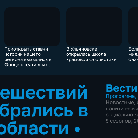
Приоткрыть ставни
В Ульяновске
Бол
истории нашего
открылась школа
мил
региона вызвались в
храмовой флористики
биз
Фонде креативных
индустрий
тешествий
Вести
Программа
,
обрались в
Новостные
,
политическ
социально-
 области
•
5 сезонов, 