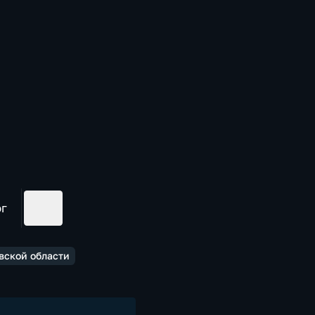
ог
вской области