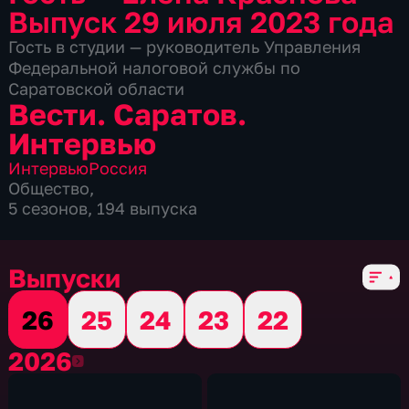
Выпуск 29 июля 2023 года
Гость в студии — руководитель Управления
Федеральной налоговой службы по
Саратовской области
Вести. Саратов.
Интервью
Интервью
Россия
Общество
,
5 сезонов, 194 выпуска
Выпуски
26
25
24
23
22
2026
2026