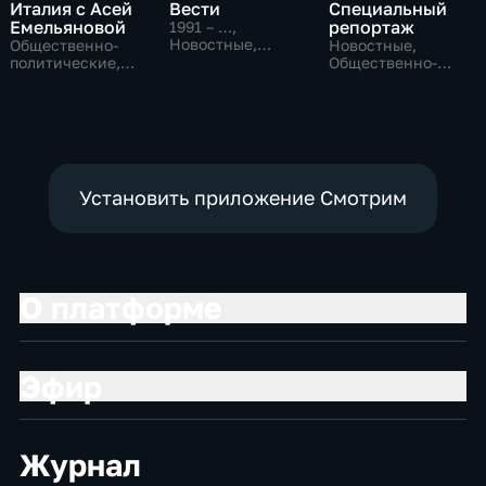
Италия с Асей
Вести
Специальный
Емельяновой
репортаж
1991 – …
,
Новостные,
Общественно-
Новостные,
Общественно-
политические,
Общественно-
политические,
Общество,
политические,
социально-
новостные
социально-
экономические
экономические
Установить приложение Смотрим
О платформе
Эфир
Журнал