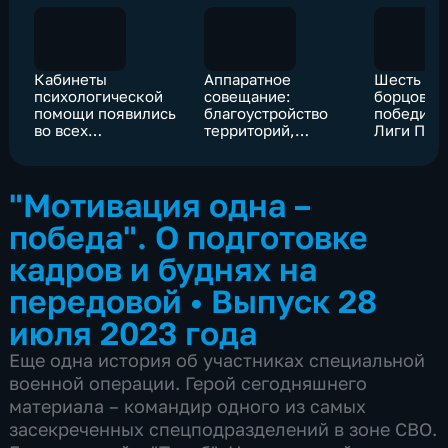
Кабинеты
Аппаратное
Шесть ос
психологической
совещание:
борцов ст
помощи появились
благоустройство
победите
во всех
территорий,
Лиги Под
поликлиниках
реализация
Владикавказа и
нацпроектов,
Октябрьского
создание
"Мотивация одна –
технопарка
победа". О подготовке
кадров и буднях на
передовой
•
Выпуск 28
июля 2023 года
Еще одна история об участниках специальной
военной операции. Герой сегодняшнего
материала – командир одного из самых
засекреченных спецподразделений в зоне СВО.