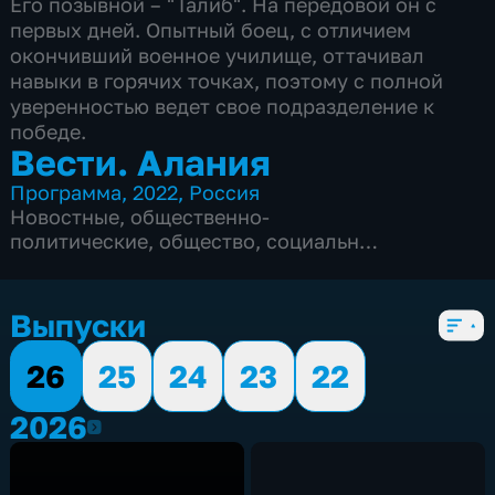
Его позывной – "Талиб". На передовой он с
первых дней. Опытный боец, с отличием
окончивший военное училище, оттачивал
навыки в горячих точках, поэтому с полной
уверенностью ведет свое подразделение к
победе.
Вести. Алания
Программа
,
2022
,
Россия
Новостные
,
общественно-
политические
,
общество
,
социально-
экономические
,
5 сезонов, 1564 выпуска
Выпуски
26
25
24
23
22
2026
2026