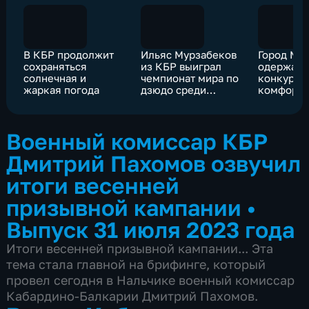
В КБР продолжит
Ильяс Мурзабеков
Город Ма
сохраняться
из КБР выиграл
одержал 
солнечная и
чемпионат мира по
конкурсе
жаркая погода
дзюдо среди
комфорт
военнослужащих
городско
Военный комиссар КБР
Дмитрий Пахомов озвучил
итоги весенней
призывной кампании
•
Выпуск 31 июля 2023 года
Итоги весенней призывной кампании... Эта
тема стала главной на брифинге, который
провел сегодня в Нальчике военный комиссар
Кабардино-Балкарии Дмитрий Пахомов.