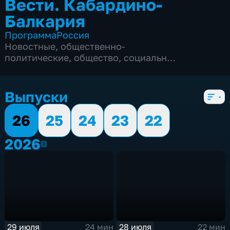
Вести. Кабардино-
Балкария
Программа
Россия
Новостные
,
общественно-
политические
,
общество
,
социально-
экономические
,
5 сезонов, 560 выпусков
Выпуски
26
25
24
23
22
2026
2026
29 июля
28 июля
24 мин
22 мин