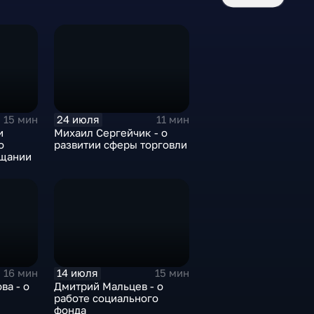
24 июля
15 мин
11 мин
и
Михаил Сергейчик - о
о
развитии сферы торговли
ещании
14 июля
16 мин
15 мин
ва - о
Дмитрий Мальцев - о
работе социального
фонда