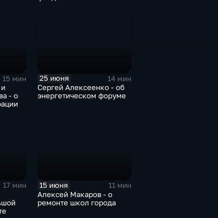
25 июня
15 мин
14 мин
 и
Сергей Алексеенко - об
а - о
энергетическом форуме
рации
15 июня
17 мин
11 мин
Алексей Макаров - о
ьшой
ремонте школ города
те