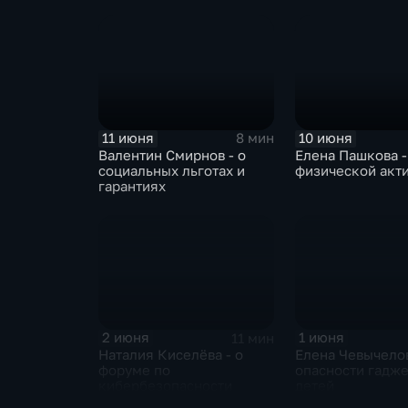
11 июня
10 июня
8 мин
Валентин Смирнов - о
Елена Пашкова -
социальных льготах и
физической акт
гарантиях
2 июня
1 июня
11 мин
Наталия Киселёва - о
Елена Чевычелов
форуме по
опасности гадже
кибербезопасности
детей