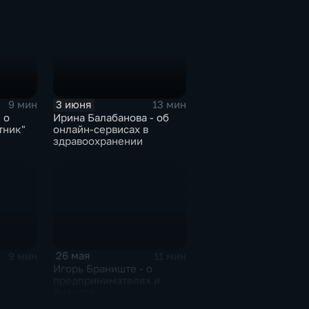
3 июня
9 мин
13 мин
 о
Ирина Балабанова - об
тник"
онлайн-сервисах в
здравоохранении
26 мая
9 мин
11 мин
Игорь Браниште - о
предпринимателях и
бизнесе