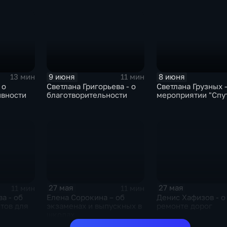
9 июня
8 июня
13 мин
11 мин
 о
Светлана Григорьева - о
Светлана Грузных -
ивности
благотворительности
мероприятии "Спу
27 мая
27 мая
11 мин
11 мин
а - об
Елена Сорокина – об
Денис Хафизов - о
тов для
экзаменах и выпускных в
ремонте дорог
школах