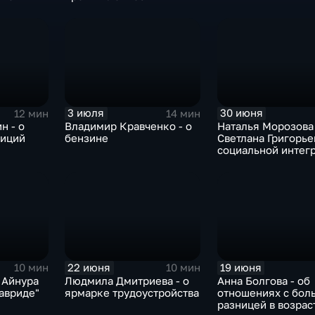
3 июля
30 июня
12 мин
14 мин
н - о
Владимир Кравченко - о
Наталья Морозова
диций
бензине
Светлана Григорьев
социальной интег
22 июня
19 июня
10 мин
10 мин
 Айнура
Людмила Дмитриева - о
Анна Болгова - об
Тавриде"
ярмарке трудоустройства
отношениях с бол
разницей в возрас