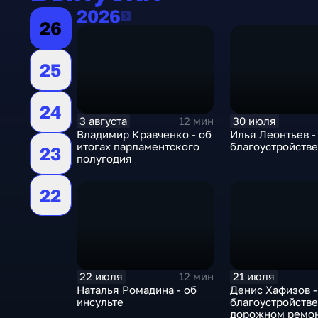
2026
2026
26
25
24
3 августа
30 июля
12 мин
Владимир Кравченко - об
Илья Леонтьев -
итогах парламентского
благоустройстве
23
полугодия
22
22 июля
21 июля
12 мин
Наталья Ромадина - об
Денис Хафизов -
инсульте
благоустройстве
дорожном ремо