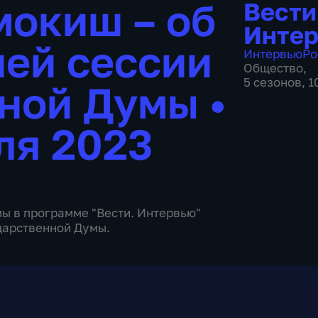
окиш – об
Вести
Инте
ней сессии
Интервью
Ро
Общество
,
5 сезонов, 
нной Думы
•
ля 2023
мы в программе "Вести. Интервью"
дарственной Думы.