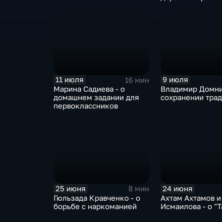
11 июля
9 июля
16 мин
Марина Садиева - о
Владимир Домни
домашнем задании для
сохранении тра
первоклассников
25 июня
24 июня
8 мин
Гюльзада Кравченко - о
Ахтам Ахтамов и
борьбе с наркоманией
Исмаилова - о "