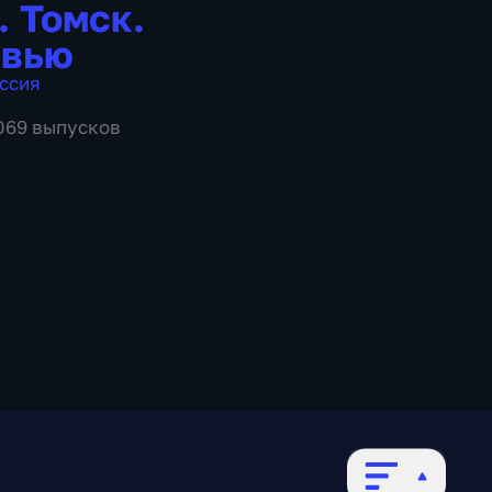
. Томск.
рвью
ссия
1069 выпусков