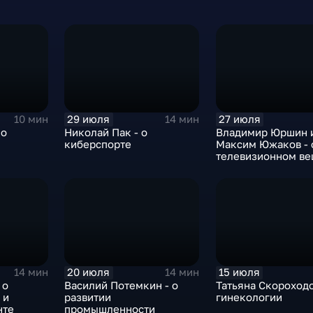
29 июля
27 июля
10 мин
14 мин
 о
Николай Пак - о
Владимир Юршин 
киберспорте
Максим Южаков - 
телевизионном в
20 июля
15 июля
14 мин
14 мин
 о
Василий Потемкин - о
Татьяна Скороходо
 и
развитии
гинекологии
нте
промышленности