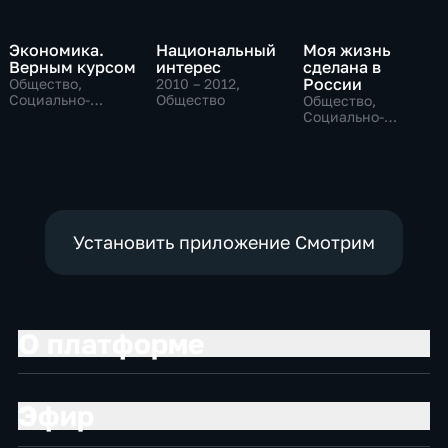
Экономика.
Национальный
Моя жизнь
Верным курсом
интерес
сделана в
России
Общество,
2010 – 2012
,
Социально-
Общество
Общество,
экономические
Социально-
экономические
Установить приложение Смотрим
О платформе
Эфир