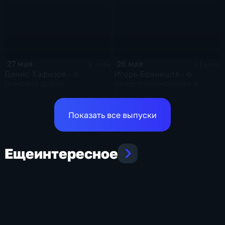
27 мая
26 мая
9 мин
11 мин
Денис Хафизов - о
Игорь Браниште - о
ремонте дорог
предпринимателях и
бизнесе
Показать все выпуски
Еще
интересное