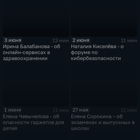
3 июня
2 июня
13 мин
11 мин
Ирина Балабанова - об
Наталия Киселёва - о
онлайн-сервисах в
форуме по
здравоохранении
кибербезопасности
1 июня
27 мая
11 мин
11 мин
Елена Чевычелова - об
Елена Сорокина – об
опасности гаджетов для
экзаменах и выпускных в
детей
школах