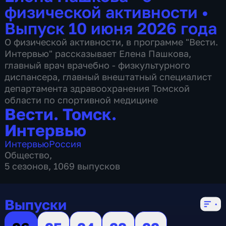
физической активности
•
Выпуск 10 июня 2026 года
О физической активности, в программе "Вести.
Интервью" рассказывает Елена Пашкова,
главный врач врачебно - физкультурного
диспансера, главный внештатный специалист
департамента здравоохранения Томской
области по спортивной медицине
Вести. Томск.
Интервью
Интервью
Россия
Общество
,
5 сезонов, 1069 выпусков
Выпуски