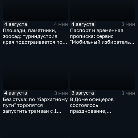
4 августа
4 августа
4 мин
3 мин
Площади, памятники,
Паспорт и временная
зоосад: туриндустрия
прописка: сервис
края подстраивается под
"Мобильный избиратель"
запросы гостей из
запустили в МФЦ
Гонконга
Хабаровского края
4 августа
3 августа
3 мин
3 мин
Без стука: по "бархатному
В Доме офицеров
пути" торопятся
состоялось
запустить трамваи с 1
празднование,
сентября от
приуроченное к 108-ой
Волочаевской до
годовщине со дня
Гамарника
образования ВВО