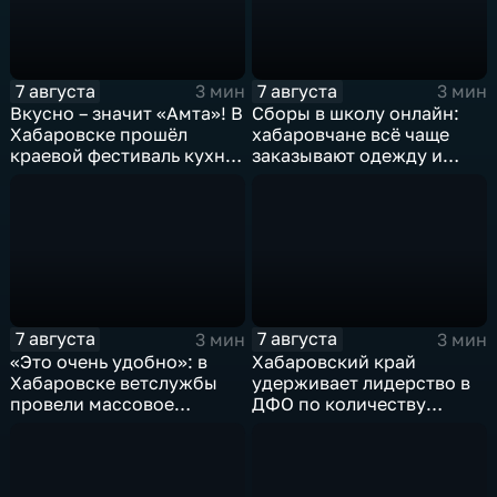
7 августа
7 августа
3 мин
3 мин
Вкусно – значит «Амта»! В
Сборы в школу онлайн:
Хабаровске прошёл
хабаровчане всё чаще
краевой фестиваль кухни
заказывают одежду и
коренных народов
канцелярию для детей на
Севера
маркетплейсах
7 августа
7 августа
3 мин
3 мин
«Это очень удобно»: в
Хабаровский край
Хабаровске ветслужбы
удерживает лидерство в
провели массовое
ДФО по количеству
чипирование домашних
строящихся школ и
питомцев
детсадов