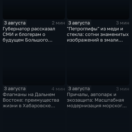
3 августа
3 августа
2 мин
3 мин
Губернатор рассказал
"Петроглифы" из меди и
СМИ и блогерам о
стекла: сотни знаменитых
будущем Большого
изображений в эмали
Уссурийского острова и
готовятся к выставке в
аэропорта Хурба
Хабаровске
3 августа
3 августа
4 мин
3 мин
Флагманы на Дальнем
Причалы, автопарк и
Востоке: преимущества
экозащита: Масштабная
жизни в Хабаровске
модернизация морского
оценили федеральные
терминала идет в
СМИ и блогеры
Советской Гавани