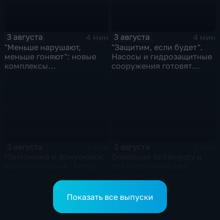
3 августа
3 августа
4 мин
4 мин
"Меньше нарушают,
"Защитим, если будет".
меньше гоняют": новые
Насосы и гидрозащитные
комплексы
сооружения готовят
видеофиксации помогают
власти на случай паводка
обнаружить нарушителей
ПДД
3 августа
3 августа
3 мин
3 мин
Пантомима и фокусники:
Операции за секунду и
Комсомольский "Театр
без наложения шва
особого творчества"
освоили в хабаровском
получил гран-при за "Сон
филиале МНТК
кота Лео"
"Микрохирургии глаза"
Показать все выпуски