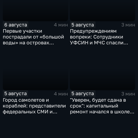
6 августа
5 августа
4 мин
3 мин
Первые участки
Предупреждениям
пострадали от «большой
вопреки: Сотрудники
воды» на островах
УФСИН и МЧС спасли
Большой Уссурийский,
нескольких утопающих на
Дачный и Кабельный
острове Заячий
5 августа
5 августа
4 мин
3 мин
Город самолетов и
"Уверен, будет сдана в
кораблей: представители
срок": капитальный
федеральных СМИ и
ремонт начался в школе
блогеры посетили
№10
Комсомольск