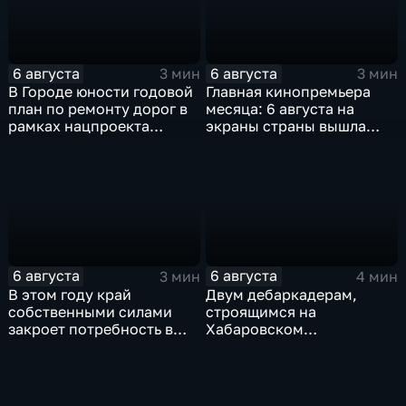
6 августа
6 августа
3 мин
3 мин
В Городе юности годовой
Главная кинопремьера
план по ремонту дорог в
месяца: 6 августа на
рамках нацпроекта
экраны страны вышла
выполнен на 80
комедия «Последний
процентов
богатырь. Колобок»
6 августа
6 августа
3 мин
4 мин
В этом году край
Двум дебаркадерам,
собственными силами
строящимся на
закроет потребность в
Хабаровском
картофеле – сразу на 82
судостроительном,
процента
присвоили имена героев-
земляков