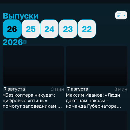
5 сезонов, 6104 выпуска
Выпуски
26
25
24
23
22
2026
2026
7 августа
7 августа
3 мин
3 мин
«Без коптера никуда»:
Максим Иванов: «Люди
цифровые «птицы»
дают нам наказы –
помогут заповедникам в
команда Губернатора
борьбе с пожарами и
развивает наши
браконьерами
пространства»