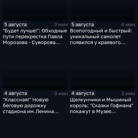
5 августа
5 августа
3 мин
4 мин
"Будет лучше!": Обходные
Всепогодный и быстрый:
пути перекрестка Павла
уникальный самолет
Морозова - Суворова
появился у краевого
ищут автомобили и
центра медицины
автобусы
катастроф
4 августа
4 августа
3 мин
3 мин
"Классная!" Новую
Щелкунчики и Мышиный
беговую дорожку
король: "Сказки Гофмана"
стадиона им.Ленина
покажут в Музее
оценили любители бега и
изобразительных
северной ходьбы
искусств Комсомольска