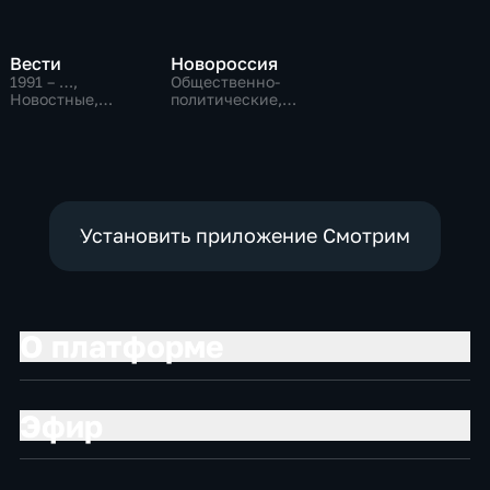
Вести
Новороссия
1991 – …
,
Общественно-
Новостные,
политические,
Общественно-
Общество
политические,
социально-
экономические
Установить приложение Смотрим
О платформе
Эфир