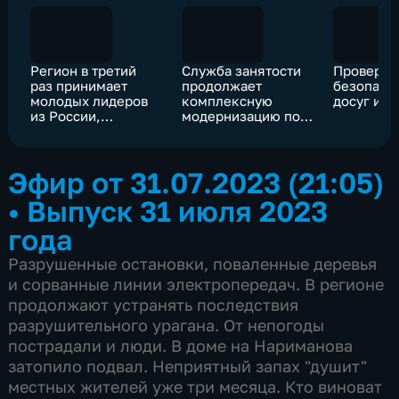
Регион в третий
Служба занятости
Проверит
раз принимает
продолжает
безопасно
молодых лидеров
комплексную
досуг и п
из России,
модернизацию по
Бразилии, Индии,
нацпроекту
Китая и ЮАР
"Демография"
Эфир от 31.07.2023 (21:05)
•
Выпуск 31 июля 2023
года
Разрушенные остановки, поваленные деревья
и сорванные линии электропередач. В регионе
продолжают устранять последствия
разрушительного урагана. От непогоды
пострадали и люди. В доме на Нариманова
затопило подвал. Неприятный запах "душит"
местных жителей уже три месяца. Кто виноват