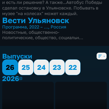
и есть ли решение? А также...Автобус Победы
сделал остановку в Ульяновске. Побывать в
музее "на колесах" может каждый.
Вести Ульяновск
Программа
,
2022 – …
,
Россия
Новостные
,
общественно-
политические
,
общество
,
социально-
экономические
,
5 сезонов, 2655 выпусков
Выпуски
26
25
24
23
22
2026
2026