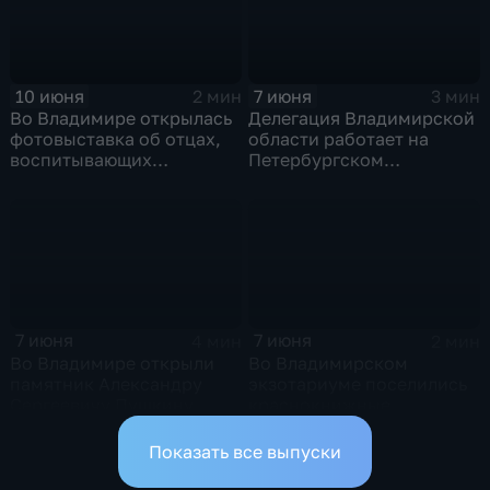
10 июня
7 июня
2 мин
3 мин
Во Владимире открылась
Делегация Владимирской
фотовыставка об отцах,
области работает на
воспитывающих
Петербургском
особенных детей
экономическом форуме
7 июня
7 июня
4 мин
2 мин
Во Владимире открыли
Во Владимирском
памятник Александру
экзотариуме поселились
Сергеевичу Пушкину
краснокнижные
шиншиллы
Показать все выпуски