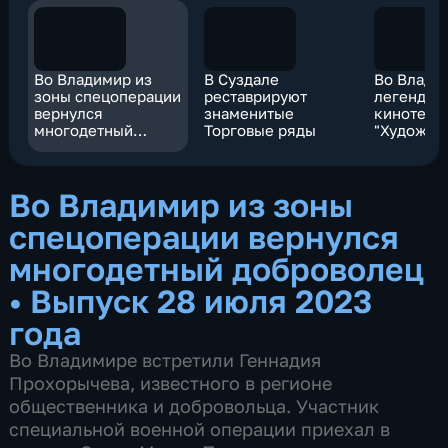
Во Владимир из
В Суздале
Во Влади
зоны спецоперации
реставрируют
легендар
вернулся
знаменитые
кинотеат
многодетный
Торговые ряды
"Художес
доброволец
выходит 
забвения
Во Владимир из зоны
спецоперации вернулся
многодетный доброволец
•
Выпуск 28 июля 2023
года
Во Владимире встретили Геннадия
Прохорычева, известного в регионе
общественника и добровольца. Участник
специальной военной операции приехал в