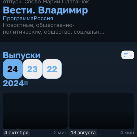
отпуск. Слово Марии Платанюк.
Вести. Владимир
Программа
Россия
Новостные
,
общественно-
политические
,
общество
,
социально-
экономические
,
3 сезона, 681 выпуск
Выпуски
24
23
22
2024
2024
4 октября
13 августа
2 мин
4 мин