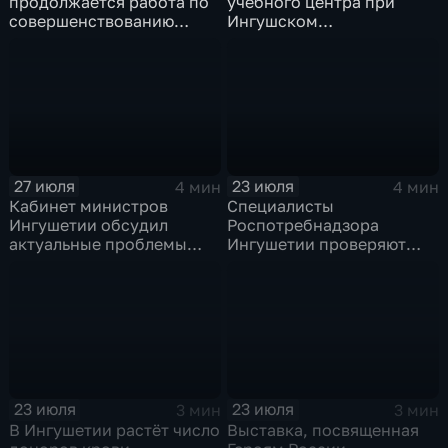
продолжается работа по
учебного центра при
совершенствованию
Ингушском
системы
государственном
профилактической
университете приняли
медицинской помощи
присягу
27 июля
23 июля
4 мин
4 мин
Кабинет министров
Специалисты
Ингушетии обсудил
Роспотребнадзора
актуальные проблемы
Ингушетии проверяют
региона
места торговли бахчевых
культур
23 июля
23 июля
3 мин
3 мин
В Ингушетии растёт число
Выставка, посвященная