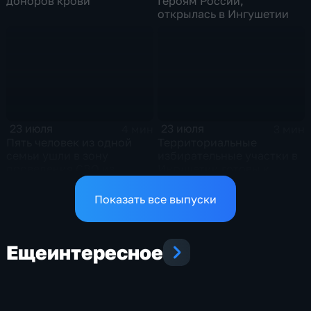
доноров крови
Героям России,
открылась в Ингушетии
23 июля
23 июля
4 мин
3 мин
Пять человек из одной
Территориальные
семьи ушли в зону
избирательные участки в
проведения СВО из
Ингушетии готовы к
Ингушетии
выборам
Показать все выпуски
Еще
интересное