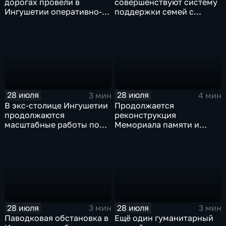
дорогах провели в
совершенствуют систему
Ингушетии оперативно-
поддержки семей с
профилактическое
особенными детьми и
мероприятие "ЗАСЛОН"
участников СВО
28 июля
28 июля
3 мин
4 мин
В экс-столице Ингушетии
Продолжается
продолжаются
реконструкция
масштабные работы по
Мемориала памяти и
озеленению
славы Ингушетии
28 июля
28 июля
3 мин
3 мин
Паводковая обстановка в
Ещё один гуманитарный