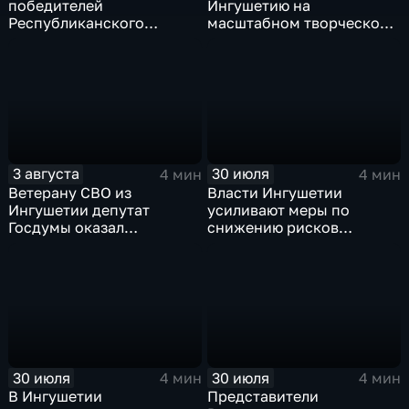
победителей
Ингушетию на
Республиканского
масштабном творческом
конкурса «Лучшее личное
смотре "Зарядье"
подсобное хозяйство» и
Фестиваля цветов
3 августа
30 июля
4 мин
4 мин
Ветерану СВО из
Власти Ингушетии
Ингушетии депутат
усиливают меры по
Госдумы оказал
снижению рисков
материальную помощь
возникновения
чрезвычайных ситуаций
техногенного и
природного характера
30 июля
30 июля
4 мин
4 мин
В Ингушетии
Представители