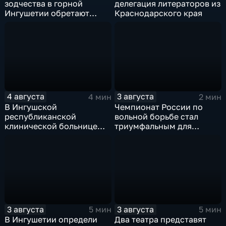
зодчества в горной
делегация литераторов из
Ингушетии обретают
Краснодарского края
вторую жизнь
4 августа
3 августа
4 мин
2 мин
В Ингушской
Чемпионат России по
республиканской
вольной борьбе стал
клинической больнице
триумфальным для
открылось отделение
ингушских спортсменов
медицинской
реабилитации для
участников СВО
3 августа
3 августа
5 мин
5 мин
В Ингушетии определи
Два театра представят