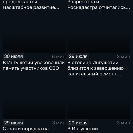
продолжается
Росреестра и
масштабное развитие
Роскадастра отчитались
спортивной
перед кабинетом
инфраструктуры
министров Ингушетии
30 июля
29 июля
6 мин
3 мин
В Ингушетии увековечили
В столице Ингушетии
память участников СВО
близится к завершению
капитальный ремонт
детского сада "СКАЗКА"
29 июля
29 июля
3 мин
3 мин
Стражи порядка на
В Ингушетии