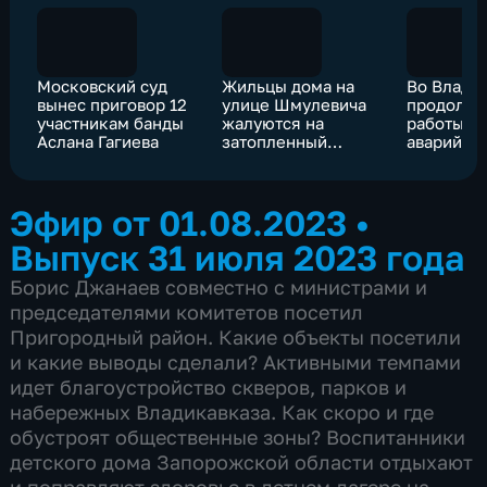
Московский суд
Жильцы дома на
Во Влади
вынес приговор 12
улице Шмулевича
продолжа
участникам банды
жалуются на
работы н
Аслана Гагиева
затопленный
аварийно
канализационными
коллекто
стоками подвал
районе
Черменск
Эфир от 01.08.2023
•
шоссе
Выпуск 31 июля 2023 года
Борис Джанаев совместно с министрами и
председателями комитетов посетил
Пригородный район. Какие объекты посетили
и какие выводы сделали? Активными темпами
идет благоустройство скверов, парков и
набережных Владикавказа. Как скоро и где
обустроят общественные зоны? Воспитанники
детского дома Запорожской области отдыхают