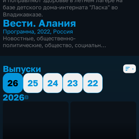
и поправляют здоровье в летнем лагере на
базе детского дома-интерната "Ласка" во
Владикавказе.
Вести. Алания
Программа
,
2022
,
Россия
Новостные
,
общественно-
политические
,
общество
,
социально-
экономические
,
5 сезонов, 1557 выпусков
Выпуски
26
25
24
23
22
2026
2026