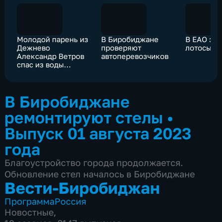
Молодой парень из
В Биробиджане
В ЕАО за
Дежнево
проверяют
лотосы
Александр Ветров
автоперевозчиков
спас из воды
несовершеннолетних
односельчан
В Биробиджане
ремонтируют стелы
•
Выпуск 01 августа 2023
года
Благоустройство города продолжается.
Обновление стел началось в Биробиджане
Вести-Биробиджан
Программа
Россия
Новостные
,