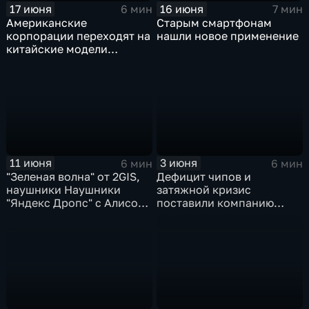
17 июня
16 июня
6 мин
7 мин
Американские
Старым смартфонам
корпорации переходят на
нашли новое применение
китайские модели
искусственного
интеллекта
11 июня
3 июня
6 мин
6 мин
"Зеленая волна" от 2GIS,
Дефицит чипов и
наушники Наушники
затяжной кризис
"Яндекс Дропс" с Алисой
поставили компанию
Al, Kandinsky 6.0 Image
GoPro под угрозу
Pro от Сбера
закрытия