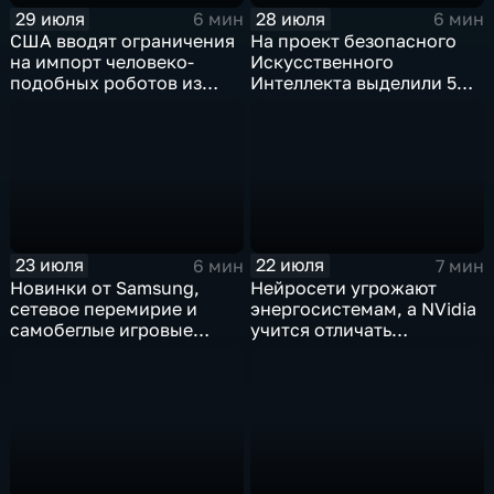
29 июля
28 июля
6 мин
6 мин
США вводят ограничения
На проект безопасного
на импорт человеко-
Искусственного
подобных роботов из
Интеллекта выделили 5
Китая
миллиардов долларов
23 июля
22 июля
6 мин
7 мин
Новинки от Samsung,
Нейросети угрожают
сетевое перемирие и
энергосистемам, а NVidia
самобеглые игровые
учится отличать
контроллеры
дипфейки от реального
видео