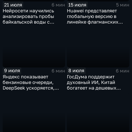
21 июля
15 июля
6 мин
5 мин
Нейросети научились
Huawei представляет
анализировать пробы
глобальную версию в
байкальской воды с
линейке флагманских
точностью 87%
фотосмартфонов Pura
9 июля
8 июля
6 мин
6 мин
Яндекс показывает
ГосДума поддержит
бензиновые очереди,
духовный ИИ, Китай
DeepSeek ускоряется,
богатеет на дешевых
китайцы не хотят
токенах, Claude обладает
делиться ИИ
подсознанием