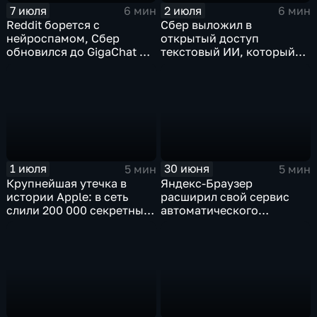
7 июля
2 июля
6 мин
6 мин
Reddit борется с
Сбер выложил в
нейроспамом, Сбер
открытый доступ
обновился до GigaChat 3.5
текстовый ИИ, который
Ultra, в Китае
думает "по-человечески"
ограничивают AI-
компаньонов, фактчекинг
роликов YouTube
1 июля
30 июня
5 мин
5 мин
Крупнейшая утечка в
Яндекс-Браузер
истории Apple: в сеть
расширил свой сервис
слили 200 000 секретных
автоматического
документов
нейросетевого дубляжа
видео