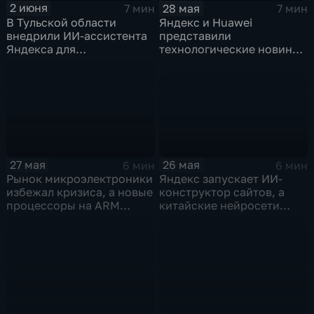
2 июня
28 мая
7 мин
7 мин
В Тульской области
Яндекс и Huawei
внедрили ИИ-ассистента
представили
Яндекса для
технологические новинки
кардиопациентов
для бизнеса и
микроэлектроники
26 мая
27 мая
6 мин
6 мин
Яндекс запускает ИИ-
Рынок микроэлектроники
конструктор сайтов, а
избежал кризиса, а новые
китайские нейросети
процессоры на ARM
демпингуют цены
могут изменить рынок
ноутбуков