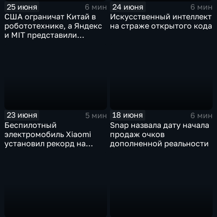
25 июня
24 июня
6 мин
6 мин
США ограничат Китай в
Искусственный интеллект
робототехнике, а Яндекс
на страже открытого кода
и MIT представили
инновационные ИИ- и
навигационные решения
23 июня
18 июня
5 мин
6 мин
Беспилотный
Snap назвала дату начала
электромобиль Xiaomi
продаж очков
установил рекорд на
дополненной реальности
трассе Нюрбургринг