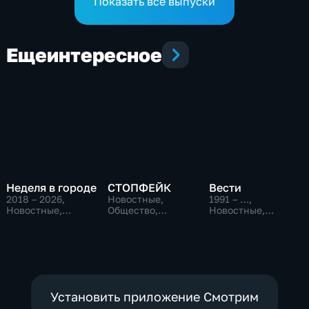
Показать все выпуски
Еще
интересное
Неделя в городе
СТОПФЕЙК
Вести
2018 – 2026
,
Новостные,
1991 – …
,
Новостные,
Общество,
Новостные,
Общество,
общественно-
Общественно-
общественно-
политические
политические,
политические
социально-
экономические
Установить приложение Смотрим