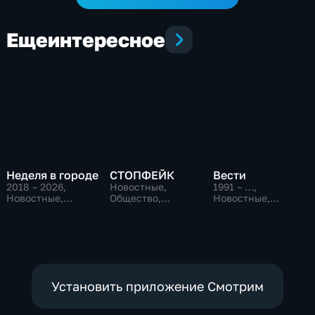
Еще
интересное
Неделя в городе
СТОПФЕЙК
Вести
2018 – 2026
,
Новостные,
1991 – …
,
Новостные,
Общество,
Новостные,
Общество,
общественно-
Общественно-
общественно-
политические
политические,
политические
социально-
экономические
Установить приложение Смотрим