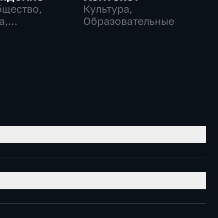
бщество,
Культура,
а,
Образовательные
еские