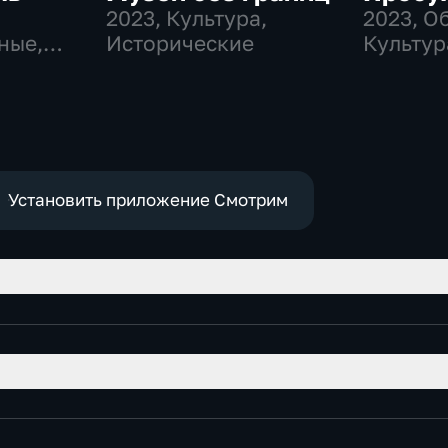
2023
, Культура,
2023
, О
ные,
Исторические
Культур
историч
Установить приложение Смотрим