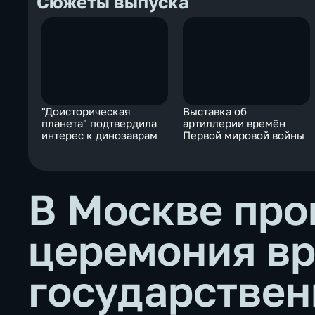
Сюжеты выпуска
"Доисторическая
Выставка об
планета" подтвердила
артиллерии времён
интерес к динозаврам
Первой мировой войны
В Москве пр
церемония в
государствен