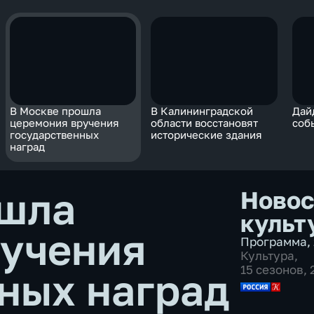
В Москве прошла
В Калининградской
Дай
церемония вручения
области восстановят
соб
государственных
исторические здания
наград
ошла
Новос
культ
ручения
Программа
,
Культура
,
15 сезонов,
ных наград