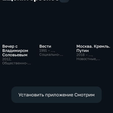
Вечер с
Вести
Москва. Кремль.
Владимиром
Путин
1991 – …
,
Соловьевым
Социально-
2018 – …
,
экономические,
Новостные,
2012
,
Новостные,
Общественно-
Общественно-
общественно-
политические
политические
политические
Установить приложение Смотрим