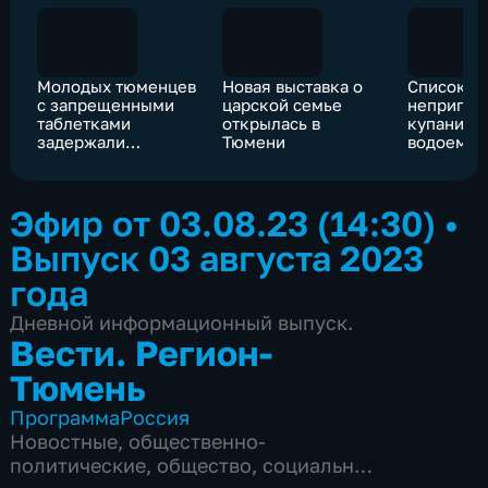
Молодых тюменцев
Новая выставка о
Список
с запрещенными
царской семье
непригод
таблетками
открылась в
купания 
задержали
Тюмени
водоемов
силовики
Роспотре
Эфир от 03.08.23 (14:30)
•
Выпуск 03 августа 2023
года
Дневной информационный выпуск.
Вести. Регион-
Тюмень
Программа
Россия
Новостные
,
общественно-
политические
,
общество
,
социально-