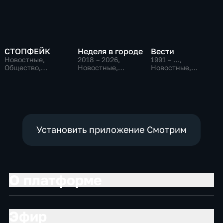
СТОПФЕЙК
Неделя в городе
Вести
Новостные,
2018 – 2026
,
1991 – …
,
Общество,
Новостные,
Новостные,
общественно-
Общество,
Общественно-
политические
общественно-
политические,
политические
социально-
экономические
Установить приложение Смотрим
О платформе
Эфир