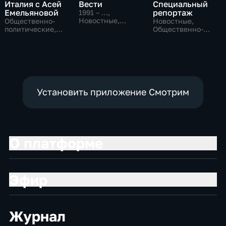
Италия с Асей
Вести
Специальный
Емельяновой
репортаж
1991 – …
,
Новостные,
Общественно-
Новостные,
Общественно-
политические,
Общественно-
политические,
Общество,
политические,
социально-
новостные
социально-
экономические
экономические
Установить приложение Смотрим
О платформе
Эфир
Журнал