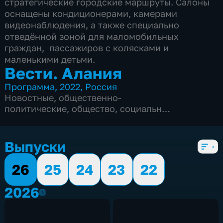
стратегические городские маршруты. Салоны
оснащены кондиционерами, камерами
видеонаблюдения, а также специально
отведённой зоной для маломобильных
граждан, пассажиров с колясками и
маленькими детьми.
Вести. Алания
Программа
,
2022
,
Россия
Новостные
,
общественно-
политические
,
общество
,
социально-
экономические
,
5 сезонов, 1564 выпуска
Выпуски
26
25
24
23
22
2026
2026