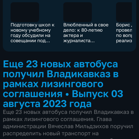
Подготовку школ к
Влюбленный в свое
Борис Дж
новому учебному
дело: к 80-летию
провел с
году обсудили на
актера и
по вопро
совещании под
журналиста
реализац
руководством
Урузмага Баскаева
республи
Бориса Джанаева
проектов 
примене
Еще 23 новых автобуса
инфрастр
бюджетн
получил Владикавказ в
кредитов
рамках лизингового
соглашения
•
Выпуск 03
августа 2023 года
Еще 23 новых автобуса получил Владикавказ в
рамках лизингового соглашения. Глава
администрации Вячеслав Мильдзихов поручил
распределить новый транспорт на