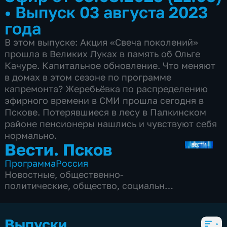
•
Выпуск 03 августа 2023
года
В этом выпуске: Акция «Свеча поколений»
прошла в Великих Луках в память об Ольге
Качуре. Капитальное обновление. Что меняют
в домах в этом сезоне по программе
капремонта? Жеребьёвка по распределению
эфирного времени в СМИ прошла сегодня в
Пскове. Потерявшиеся в лесу в Палкинском
районе пенсионеры нашлись и чувствуют себя
нормально.
Вести. Псков
Программа
Россия
Новостные
,
общественно-
политические
,
общество
,
социально-
экономические
,
5 сезонов, 3081 выпуск
Выпуски