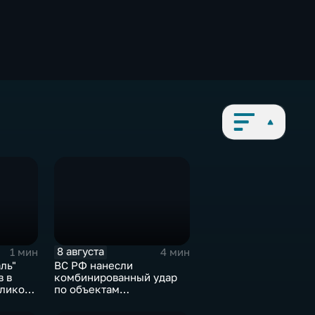
8 августа
1 мин
4 мин
ль"
ВС РФ нанесли
в в
комбинированный удар
еликого
по объектам
логистической,
топливной и