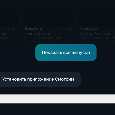
8 августа
8 августа
2 мин
1 мин
ска
Новый эпизод
На юге России в
ованный
масштабных учений
ближайшие дни о
по
Тихоокеанского флота
экстремальную жа
 объектам
 ВСУ
Показать все выпуски
Установить приложение Смотрим