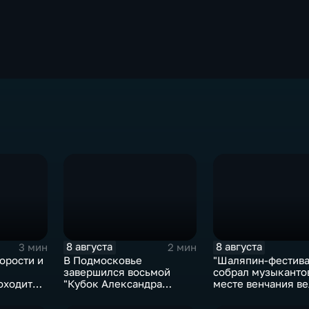
8 августа
8 августа
3 мин
2 мин
орости и
В Подмосковье
"Шаляпин‑фестива
завершился восьмой
собрал музыканто
оходит
"Кубок Александра
месте венчания в
рмулы‑4"
Овечкина"
певца