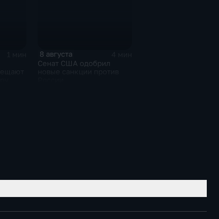
8 августа
1 мин
4 мин
Сенат США одобрил
бещают
новые санкции против
ру
России