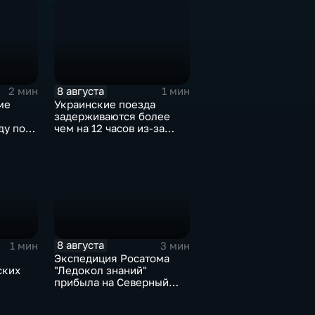
энергетической
инфраструктуры в Киеве
8 августа
2 мин
1 мин
ме
Украинские поезда
задерживаются более
ду по
чем на 12 часов из-за
м
угрозы обстрелов
8 августа
1 мин
3 мин
Экспедиция Росатома
ских
"Ледокол знаний"
прибыла на Северный
с
полюс
м