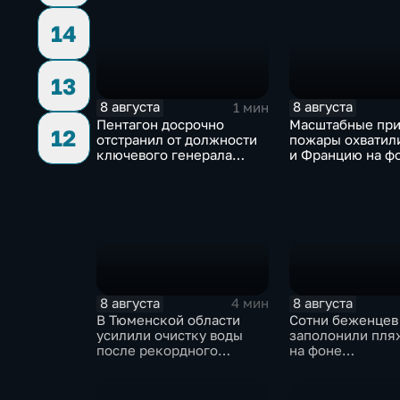
14
13
8 августа
8 августа
1 мин
Пентагон досрочно
Масштабные пр
12
отстранил от должности
пожары охватил
ключевого генерала
и Францию на ф
Чарльза Костанцу
европейской за
8 августа
8 августа
4 мин
В Тюменской области
Сотни беженцев
усилили очистку воды
заполонили пля
после рекордного
на фоне
летнего паводка
катастрофическ
миграционного 