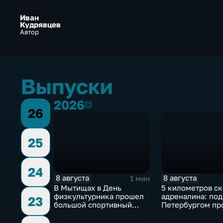
Иван
Кудрявцев
Автор
Выпуски
2026
2026
26
25
24
8 августа
8 августа
1 мин
В Мытищах в День
5 километров ск
физкультурника прошел
адреналина: под
23
большой спортивный
Петербургом пр
фестиваль
третий этап "Фо