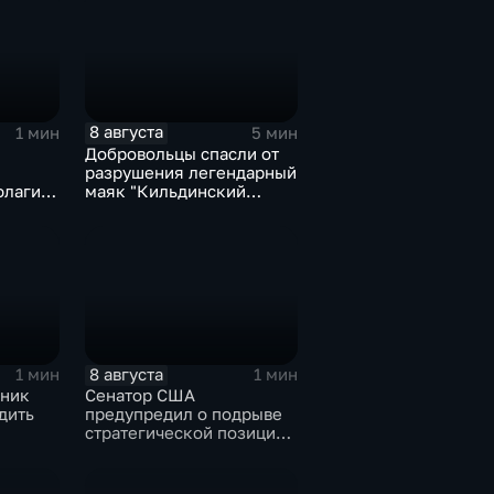
8 августа
1 мин
5 мин
Добровольцы спасли от
разрушения легендарный
флаги и
маяк "Кильдинский
мять о
Северный"
8 августа
1 мин
1 мин
ьник
Сенатор США
дить
предупредил о подрыве
стратегической позиции
из-за новых пошлин
кт с
против России