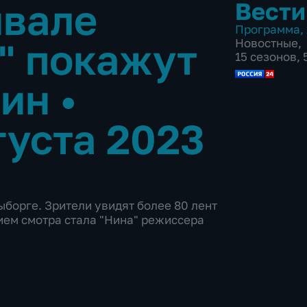
ивале
Вести
Программа
,
" покажут
Новостные
,
15 сезонов,
тин
•
густа 2023
ыборге. Зрители увидят более 80 лент
ием смотра стала "Нина" режиссера