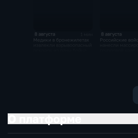
8 августа
8 августа
1 мин
Медики в бронежилетах
Российские вой
извлекли взрывоопасный
нанесли массир
осколок из раны бойца
групповой удар 
стратегическим
в глубоком тылу
О платформе