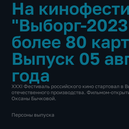
На кинофест
"Выборг-2023
более 80 кар
Выпуск 05 ав
года
XXXI Фестиваль российского кино стартовал в В
отечественного производства. Фильмом-открыт
Оксаны Бычковой.
Персоны выпуска