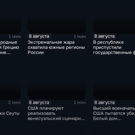
праздником
8 августа
8 августа
1 мин
1 мин
иродные
Экстремальная жара
В республике
и Грецию
охватила южные регионы
приспустили
оне
России
государственные 
сухи
зажгли свечи в па
жертвах обстрела
Цхинвала
8 августа
8 августа
2 мин
1 мин
США планируют
Высший военачал
жи Сеуты
реализовать
США пытается убе
венесуэльский сценарий
Белый дом
ого
для смены власти на Кубе
незамедлительно
кризиса
завершить конфли
Ираном