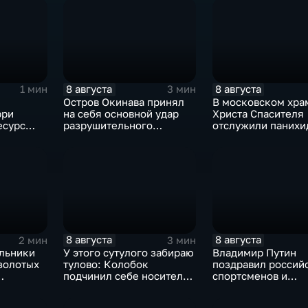
8 августа
8 августа
1 мин
3 мин
Остров Окинава принял
В московском хра
рри
на себя основной удар
Христа Спасителя
есурс
разрушительного
отслужили панихи
тайфуна "Дельфин"
погибшим жителя
Южной Осетии
8 августа
8 августа
2 мин
3 мин
льники
У этого сутулого забираю
Владимир Путин
золотых
тулово: Колобок
поздравил россий
подчинил себе носителя
спортсменов и
рнире по
в новом сказочном
физкультурников 
блокбастере
профессиональны