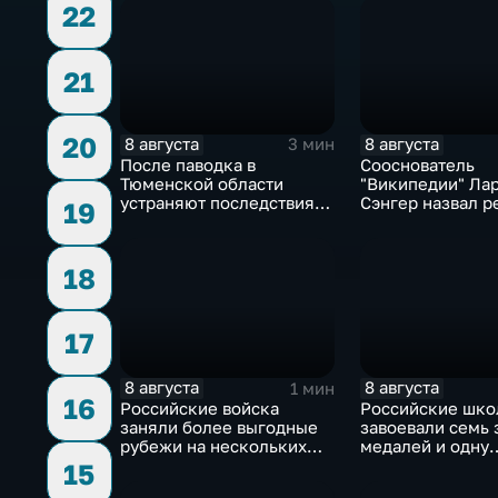
22
21
20
8 августа
8 августа
3 мин
После паводка в
Сооснователь
Тюменской области
"Википедии" Ла
устраняют последствия
Сэнгер назвал р
19
для водоснабжения
инструментом
пропаганды
18
17
8 августа
8 августа
1 мин
16
Российские войска
Российские шко
заняли более выгодные
завоевали семь 
рубежи на нескольких
медалей и одну
направлениях в зоне СВО
бронзовую на ту
15
ИИ