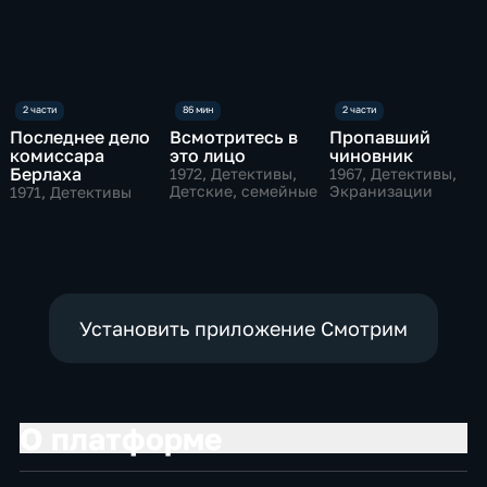
Последнее дело
Всмотритесь в
Пропавший
комиссара
это лицо
чиновник
Берлаха
1972
, Детективы,
1967
, Детективы,
Детские, семейные
Экранизации
1971
, Детективы
Установить приложение Смотрим
О платформе