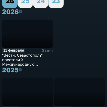
26
25
24
23
2026
2026
11 февраля
3 мин
"Вести. Севастополь"
посетили Х
Международную
2025
конференцию
2025
тематических партнеров
МДЦ "Артек"