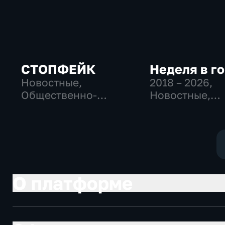
СТОПФЕЙК
Неделя в г
Новостные,
2018 – 2026
,
Общественно-
Новостные,
политические,
Общественно
общество
политические
общество
О платформе