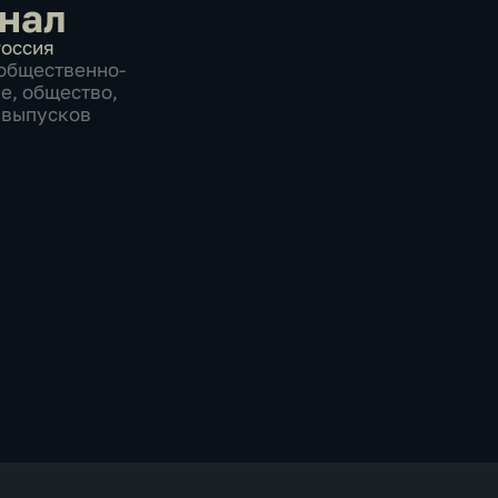
нал
оссия
общественно-
ие
,
общество
,
0 выпусков