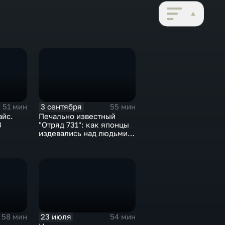
3 сентября
51 мин
55 мин
айс.
Печально известный
3
"Отряд 731": как японцы
издевались над людьми.
Эфир от 03.09.2023
23 июля
58 мин
54 мин