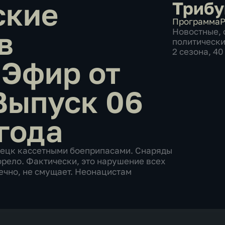
ские
Трибу
Программа
Р
в
Новостные
,
политическ
2 сезона, 4
 Эфир от
Выпуск 06
года
нецк кассетными боеприпасами. Снаряды
горело. Фактически, это нарушение всех
ечно, не смущает. Неонацистам