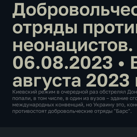
Добровольче
отряды проти
неонацистов.
06.08.2023
•
августа 2023 
Киевский режим в очередной раз обстрелял До
попали, в том числе, в один из вузов – здание с
международных конвенций, но Украину это, кон
противостоят добровольческие отряды "Барс".