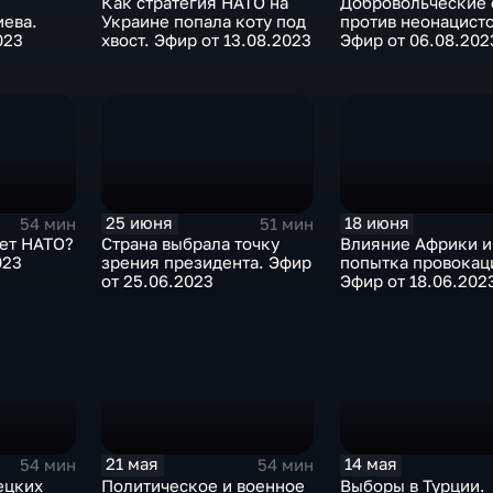
Как стратегия НАТО на
Добровольческие 
иева.
Украине попала коту под
против неонацисто
023
хвост. Эфир от 13.08.2023
Эфир от 06.08.202
25 июня
18 июня
54 мин
51 мин
дет НАТО?
Страна выбрала точку
Влияние Африки и
023
зрения президента. Эфир
попытка провокац
от 25.06.2023
Эфир от 18.06.202
21 мая
14 мая
54 мин
54 мин
ецких
Политическое и военное
Выборы в Турции.