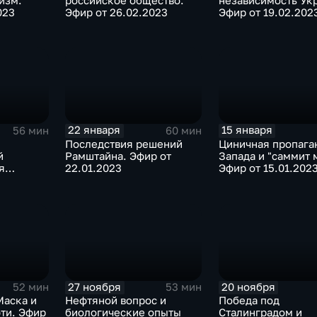
изм.
российское общество.
независимость Ук
023
Эфир от 26.02.2023
Эфир от 19.02.202
22 января
15 января
56 мин
60 мин
Последствия решений
Циничная пропага
й
Рамштайна. Эфир от
Запада и "саммит 
я
22.01.2023
Эфир от 15.01.202
т
27 ноября
20 ноября
52 мин
53 мин
Маска и
Нефтяной вопрос и
Победа под
ти. Эфир
биологические опыты
Сталинградом и