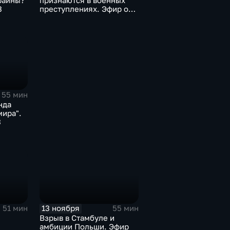
раины?
признаются в военных
3
преступлениях. Эфир от
12.02.2023
55 мин
нда
мира".
3
13 ноября
51 мин
55 мин
Взрыв в Стамбуле и
амбиции Польши. Эфир