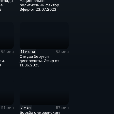
отряды
Национально-
в.
религиозный фактор.
3
Эфир от 23.07.2023
11 июня
52 мин
53 мин
Откуда берутся
ии.
диверсанты. Эфир от
3
11.06.2023
7 мая
51 мин
57 мин
Борьба с украинским