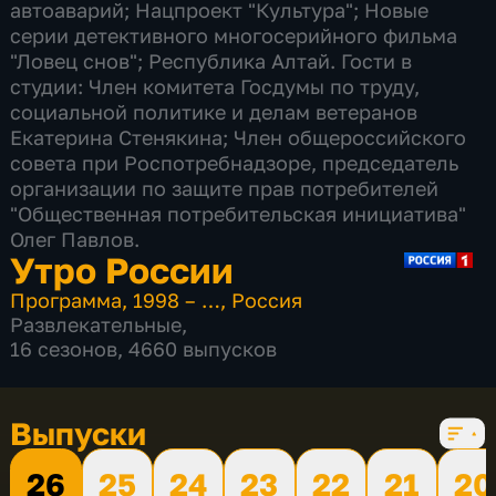
автоаварий; Нацпроект "Культура"; Новые
серии детективного многосерийного фильма
"Ловец снов"; Республика Алтай. Гости в
студии: Член комитета Госдумы по труду,
социальной политике и делам ветеранов
Екатерина Стенякина; Член общероссийского
совета при Роспотребнадзоре, председатель
организации по защите прав потребителей
"Общественная потребительская инициатива"
Олег Павлов.
Утро России
Программа
,
1998 – …
,
Россия
Развлекательные
,
16 сезонов, 4660 выпусков
Выпуски
26
25
24
23
22
21
20