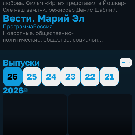
любовь. Фильм «Ирга» представил в Йошкар-
Оле наш земляк, режиссёр Денис Шаблий.
Вести. Марий Эл
Программа
Россия
Новостные
,
общественно-
политические
,
общество
,
социально-
экономические
,
6 сезонов, 1213 выпусков
Выпуски
26
25
24
23
22
21
2026
2026