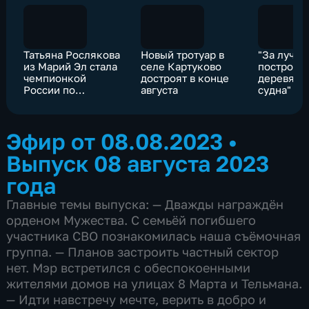
Татьяна Рослякова
Новый тротуар в
"За лучш
из Марий Эл стала
селе Картуково
постройк
чемпионкой
достроят в конце
деревянн
России по
августа
судна" от
северной ходьбе
юнг из М
спустя год
тренировок
Эфир от 08.08.2023
•
Выпуск 08 августа 2023
года
Главные темы выпуска: — Дважды награждён
орденом Мужества. С семьёй погибшего
участника СВО познакомилась наша съёмочная
группа. — Планов застроить частный сектор
нет. Мэр встретился с обеспокоенными
жителями домов на улицах 8 Марта и Тельмана.
— Идти навстречу мечте, верить в добро и