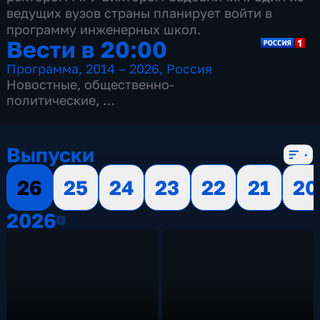
ведущих вузов страны планирует войти в
программу инженерных школ.
Вести в 20:00
Программа
,
2014 – 2026
,
Россия
Новостные
,
общественно-
политические
,
13 сезонов, 3517 выпусков
Выпуски
26
25
24
23
22
21
20
2026
2026