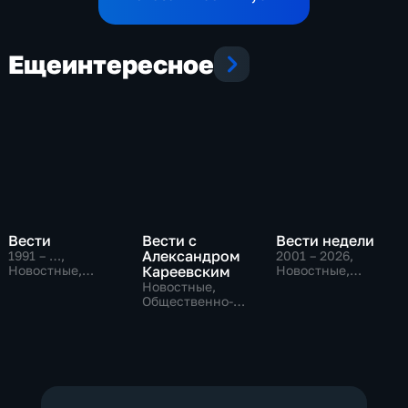
Еще
интересное
Вести
Вести с
Вести недели
Александром
1991 – …
,
2001 – 2026
,
Новостные,
Кареевским
Новостные,
Общественно-
Общественно-
Новостные,
политические,
политические
Общественно-
социально-
политические
экономические