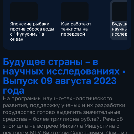
Японские рыбаки
Как работают
Будущее с
против сброса воды
танкисты на
научных
с "Фукусимы" в
передовой
исследов
океан
Будущее страны – в
научных исследованиях
•
Выпуск 09 августа 2023
года
На программы научно-технологического
развития, поддержку ученых и их разработки
государство готово выделить значительные
средства – более триллиона рублей. Речь об
этом шла на встрече Михаила Мишустина с
ректором МГУ Виктором Садовничим. Один из