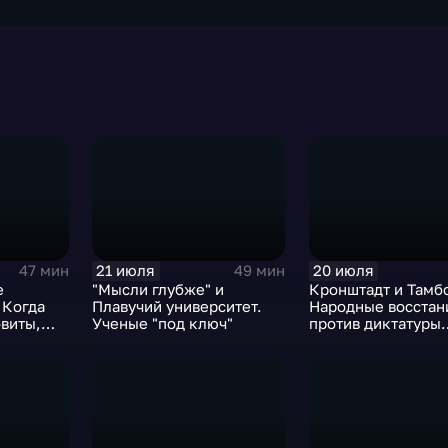
21 июля
20 июля
47 мин
49 мин
е
"Мысли глубже" и
Кронштадт и Тамб
 Когда
Плавучий университет.
Народные восстан
виты,
Ученые "под ключ"
против диктатуры
большевиков в 192