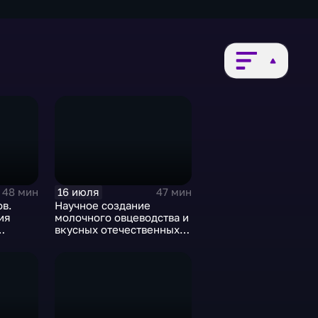
16 июля
48 мин
47 мин
ов.
Научное создание
ия
молочного овцеводства и
вкусных отечественных
1 году
сыров