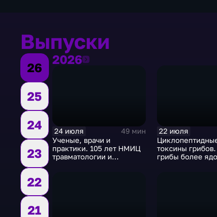
Выпуски
2026
2026
26
25
24
24 июля
22 июля
49 мин
Ученые, врачи и
Циклопептидны
практики. 105 лет НМИЦ
токсины грибов.
23
травматологии и
грибы более ядо
ортопедии им. Приорова
чем змеи
22
21