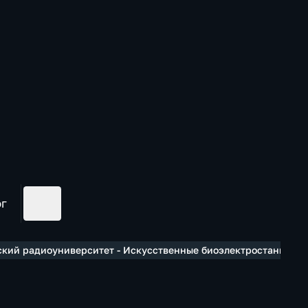
ог
кий радиоуниверситет - Искусственные биоэлектростанции вн