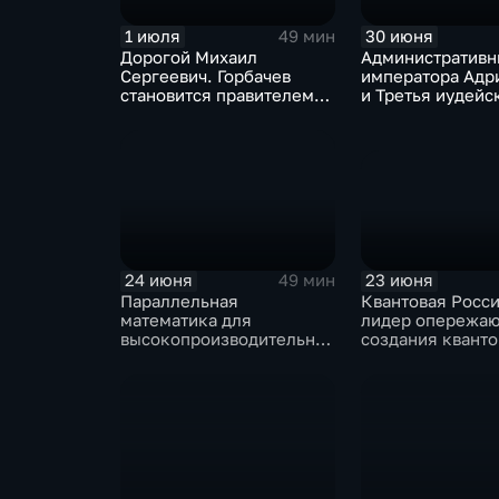
1 июля
30 июня
49 мин
Дорогой Михаил
Административн
Сергеевич. Горбачев
императора Адр
становится правителем
и Третья иудейс
СССР
23 июня
24 июня
49 мин
Квантовая Росси
Параллельная
лидер опережа
математика для
создания кванто
высокопроизводительных
интернета
вычислений и нейронные
сети