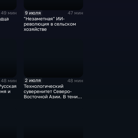
9 июля
49 мин
47 мин
рдца
"Незаметная" ИИ-
революция в сельском
хозяйстве
2 июля
48 мин
48 мин
Русская
Технологический
емя и
суверенитет Северо-
Восточной Азии. В тени
дракона и орла