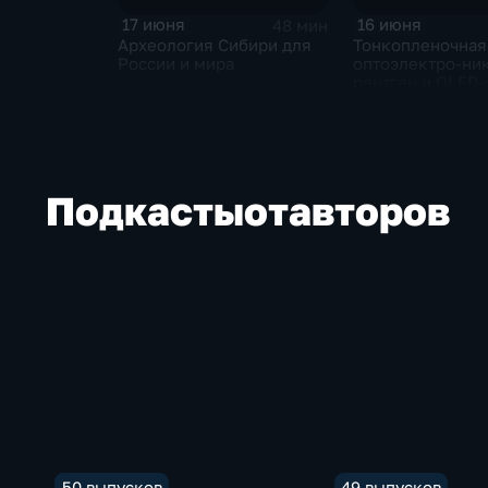
17 июня
16 июня
48 мин
Археология Сибири для
Тонкопленочная
России и мира
оптоэлектро-ник
рентген и OLED
Подкасты
от
авторов
50 выпусков
49 выпусков