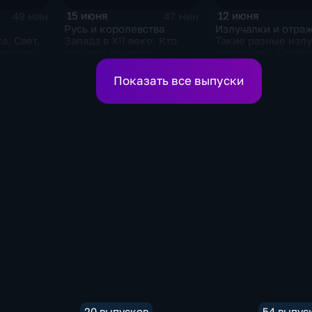
15 июня
12 июня
49 мин
47 мин
Русь и королевства
Излучалки и отра
а. Свет,
Запада в XII веке. Кто
Такие разные изл
-экраны
сильнее и умнее
вокруг нас. Совре
фотоника
Показать все выпуски
20 выпусков
54 выпус