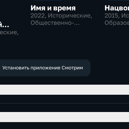
Имя и время
Нацво
2022
, Исторические,
2015
, И
Общественно-
Образов
й
политические
общест
еские,
политич
м
Установить приложение Смотрим