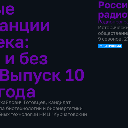
ые
Росси
радио
танции
Радиопрогр
Историческ
общественн
ека:
9 сезонов, 
и без
Выпуск 10
года
хайлович Готовцев, кандидат
ла биотехнологий и биоэнергетики
ных технологий НИЦ "Курчатовский