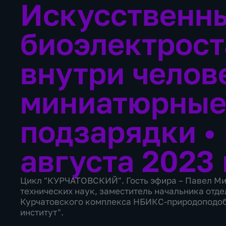
Искусственн
биоэлектрос
внутри челов
миниатюрные 
подзарядки
•
августа 2023 
Цикл "КУРЧАТОВСКИЙ". Гость эфира – Павел Ми
технических наук, заместитель начальника отде
Курчатовского комплекса НБИКС-природоподоб
институт".