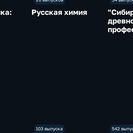
ка:
Русская химия
"Сиби
древно
профе
Дрозд
103 выпуска
542 выпу