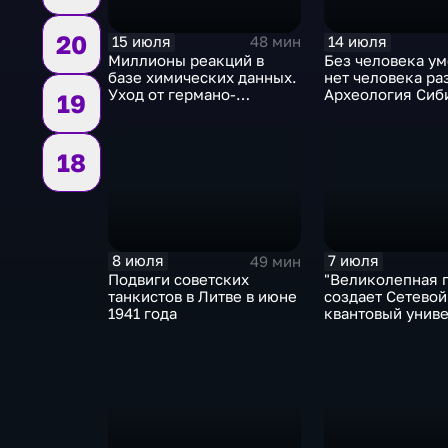
20
15 июля
14 июля
48 мин
Миллионы реакций в
Без человека у
базе химических данных.
нет человека ра
Уход от германо-
Археология Сиб
19
американской
монополии
18
8 июля
7 июля
49 мин
Подвиги советских
"Великолепная 
танкистов в Литве в июне
создает Сетевой
1941 года
квантовый унив