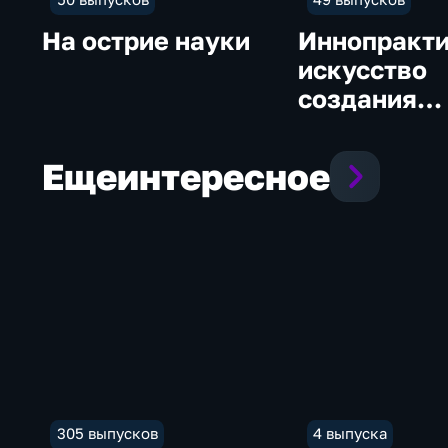
На острие науки
Иннопракти
искусство
создания
будущего
Еще
интересное
305 выпусков
4 выпуска