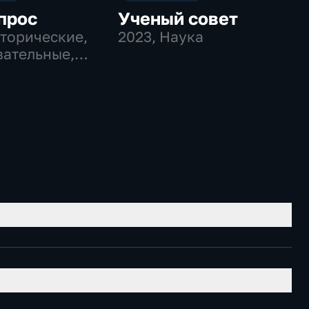
прос
Ученый совет
сторические,
2023
, Наука
ательные,
венно-
еские