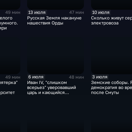
13 июля
10 июля
49 мин
47 мин
мелого
Русская Земля накануне
Сколько живут се
зумного.
нашествия Орды
электровоза
ири
6 июля
3 июля
49 мин
48 мин
пятерка"
Иван IV, "слишком
Земские соборы. 
всерьез" уверовавший
демократия во вр
ерситет
царь и кающийся
после Смуты
грешник