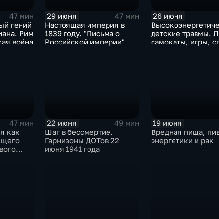
29 июня
26 июня
47 мин
47 мин
ый гений
Настоящая империя в
Высокоэнергетич
иана. Рим
1839 году. "Письма о
детские травмы. Л
кая война
Российской империи"
самокаты, игры, с
22 июня
19 июня
47 мин
49 мин
я как
Шаг в бессмертие.
Вредная пища, пив
ющего
Гарнизоны ДОТов 22
энергетики и рак
вого
июня 1941 года