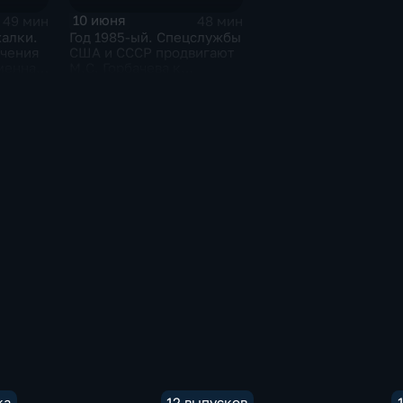
10 июня
49 мин
48 мин
жалки.
Год 1985-ый. Спецслужбы
учения
США и СССР продвигают
менная
М.С. Горбачева к
вершинам власти
ка
12 выпусков