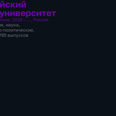
йский
университет
амма
,
2018 – …
,
Россия
ие
,
наука
,
о-политические
,
2785 выпусков