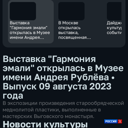
Выставка
В Москве
Дайджест
"Гармония эмали"
открылась
культурн
открылась в Музее
выставка,
событий
имени Андрея
посвященная
Рублёва
Павлу Бажову
Выставка "Гармония
эмали" открылась в Музее
имени Андрея Рублёва
•
Выпуск 09 августа 2023
года
В экспозиции произведения старообрядческой
меднолитой пластики, выполненные в
мастерских Выговского монастыря.
Новости культуры