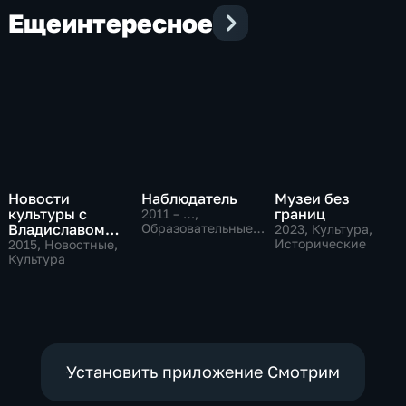
Еще
интересное
Новости
Наблюдатель
Музеи без
культуры с
границ
2011 – …
,
Владиславом
Образовательные,
2023
, Культура,
Культура
Флярковским
Исторические
2015
, Новостные,
Культура
Установить приложение Смотрим