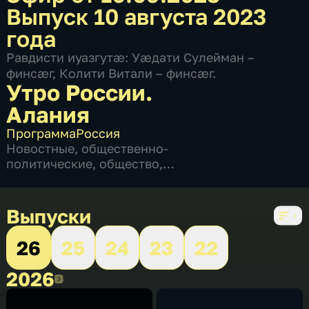
Выпуск 10 августа 2023
года
Равдисти иуазгутæ: Уæдати Сулейман –
финсæг, Колити Витали – финсæг.
Утро России.
Алания
Программа
Россия
Новостные
,
общественно-
политические
,
общество
,
развлекательные
,
социально-
экономические
,
5 сезонов, 1138 выпусков
Выпуски
26
25
24
23
22
2026
2026