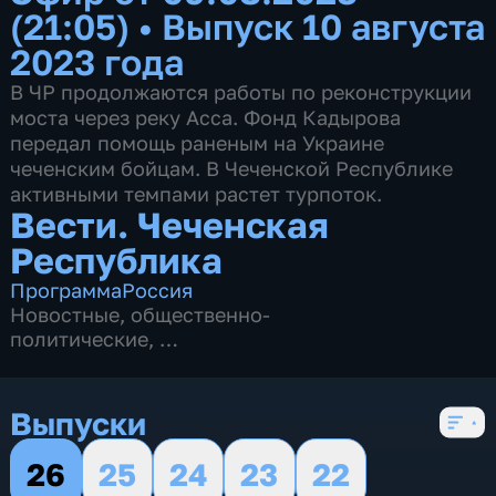
(21:05)
•
Выпуск 10 августа
2023 года
В ЧР продолжаются работы по реконструкции
моста через реку Асса. Фонд Кадырова
передал помощь раненым на Украине
чеченским бойцам. В Чеченской Республике
активными темпами растет турпоток.
Вести. Чеченская
Республика
Программа
Россия
Новостные
,
общественно-
политические
,
5 сезонов, 924 выпуска
Выпуски
26
25
24
23
22