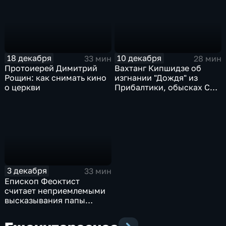
18 декабря
10 декабря
33 мин
28 мин
Протоиерей Димитрий
Вахтанг Кипшидзе об
Рощин: как снимать кино
изгнании "Дождя" из
о церкви
Прибалтики, обысках СБУ
и сериале "Монастырь"
3 декабря
33 мин
Епископ Феоктист
считает неприемлемыми
высказывания папы
Франциска