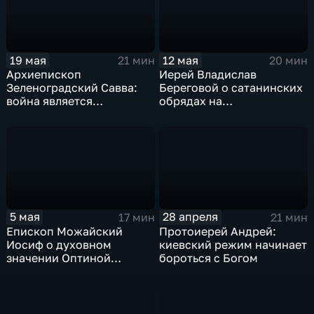
19 мая
12 мая
21 мин
20 мин
Архиепископ
Иерей Владислав
Зеленоградский Савва:
Береговой о сатанинских
война является
обрядах на
отражением борьбы
"Евровидении"
добра со злом
5 мая
28 апреля
17 мин
21 мин
Епископ Можайский
Протоиерей Андрей:
Иосиф о духовном
киевский режим начинает
значении Оптиной
бороться с Богом
пустыни