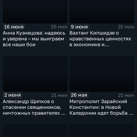
16 июня
9 июня
20 мин
21 мин
Анна Кузнецова: надеюсь
Вахтанг Кипшидзе о
и уверена – мы выиграем
нравственных ценностях
все наши бои
в экономике и
сатанинской гордыне
Запада
2 июня
26 мая
21 мин
21 мин
Александр Щипков о
Митрополит Зарайский
спасении священников,
Константин: в Новой
ничтожных правителях и
Каледонии идет борьба за
связи поколений
ресурсы