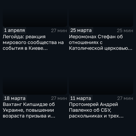
1 апреля
25 марта
27 мин
25 мин
Легойда: реакция
Иеромонах Стефан об
мирового сообщества на
отношениях с
события в Киеве
Католической церковью и
неадекватна
"религиозном заговоре"
на Украине
18 марта
11 марта
27 мин
27 мин
Вахтанг Кипшидзе об
Протоиерей Андрей
Украине, повышении
Павленко об СБУ,
возраста призыва и
раскольниках и трех
межрелигиозном мире
армиях в Донбассе