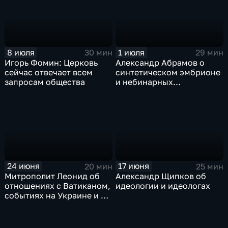
8 июля
1 июля
30 мин
29 мин
Игорь Фомин: Церковь
Александр Абрамов о
сейчас отвечает всем
синтетическом эмбрионе
запросам общества
и небинарных
персонажах
24 июня
17 июня
20 мин
25 мин
Митрополит Леонид об
Александр Щипков об
отношениях с Ватиканом,
идеологии и идеологах
событиях на Украине и в
Сербии