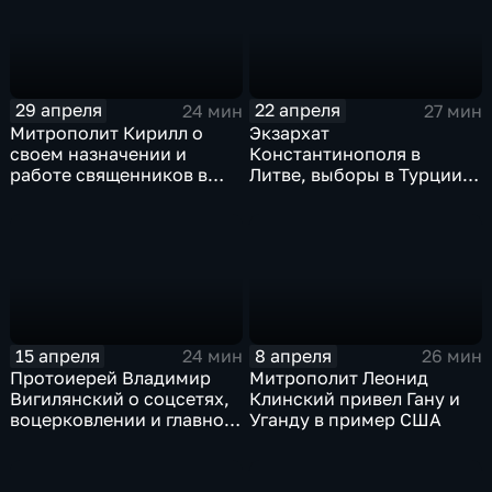
29 апреля
22 апреля
24 мин
27 мин
Митрополит Кирилл о
Экзархат
своем назначении и
Константинополя в
работе священников в
Литве, выборы в Турции и
зоне СВО
природа доносов
15 апреля
8 апреля
24 мин
26 мин
Протоиерей Владимир
Митрополит Леонид
Вигилянский о соцсетях,
Клинский привел Гану и
воцерковлении и главном
Уганду в пример США
выборе