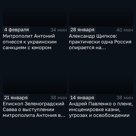
4 февраля
28 января
34 мин
40 мин
Митрополит Антоний
Александр Щипков:
отнесся к украинским
практически одна Россия
санкциям с юмором
опирается на
христианскую систему
координат
21 января
14 января
38 мин
38 мин
Епископ Зеленоградский
Андрей Павленко о плене,
Савва о выступлении
инсценировке казни,
митрополита Антония в
угрозах и освобождении
Совбезе ООН