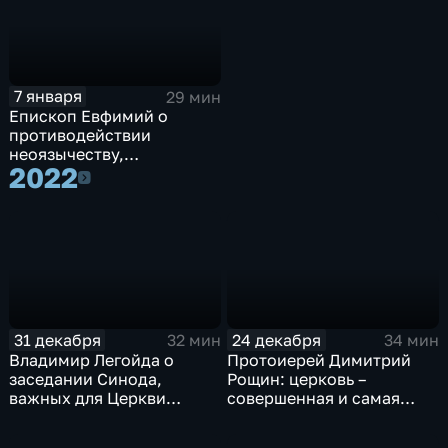
7 января
29 мин
Епископ Евфимий о
противодействии
неоязычеству,
2022
отрезвлении в эмиграции
2022
и покаянном чувстве
31 декабря
24 декабря
32 мин
34 мин
Владимир Легойда о
Протоиерей Димитрий
заседании Синода,
Рощин: церковь –
важных для Церкви
совершенная и самая
законах и уехавших из
древняя демократия
страны