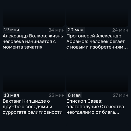
27 мая
20 мая
34 мин
24 мин
Александр Волков: жизнь
Протоиерей Александр
человека начинается с
Абрамов: человек бегает
момента зачатия
с новыми изобретениями,
как дикарь с атомной
бомбой
13 мая
6 мая
25 мин
27 мин
Вахтанг Кипшидзе о
Епископ Савва:
дружбе с соседями и
благополучие Отечества
суррогате религиозности
неотделимо от блага
народа