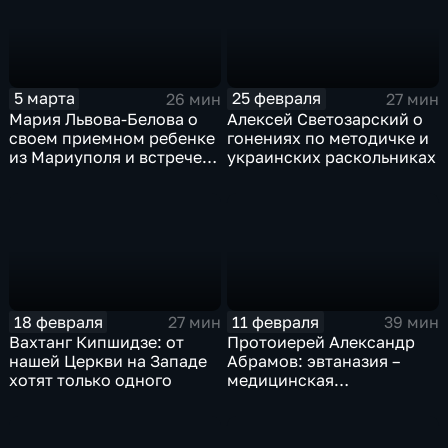
5 марта
25 февраля
26 мин
27 мин
Мария Львова-Белова о
Алексей Светозарский о
своем приемном ребенке
гонениях по методичке и
из Мариуполя и встрече с
украинских раскольниках
президентом
18 февраля
11 февраля
27 мин
39 мин
Вахтанг Кипшидзе: от
Протоиерей Александр
нашей Церкви на Западе
Абрамов: эвтаназия –
хотят только одного
медицинская
капитуляция