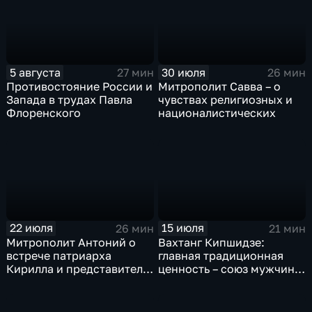
5 августа
30 июля
27 мин
26 мин
Противостояние России и
Митрополит Савва – о
Запада в трудах Павла
чувствах религиозных и
Флоренского
националистических
22 июля
15 июля
26 мин
21 мин
Митрополит Антоний о
Вахтанг Кипшидзе:
встрече патриарха
главная традиционная
Кирилла и представителя
ценность – союз мужчины
Ватикана
и женщины