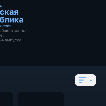
.
ская
блика
оссия
общественно-
ие
,
924 выпуска