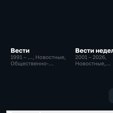
Вести
Вести неде
1991 – …
, Новостные,
2001 – 2026
,
Общественно-
Новостные,
политические,
Общественно
социально-
политические
экономические