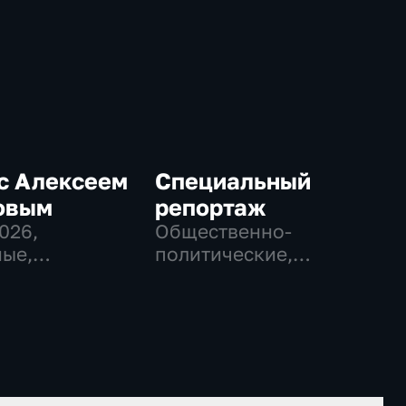
с Алексеем
Специальный
овым
репортаж
2026
,
Общественно-
ые,
политические,
венно-
Социально-
еские
экономические,
новостные