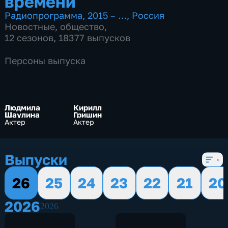
времени
Радиопрограмма
,
2015 – …
,
Россия
Новостные
,
общество
,
12 сезонов, 18377 выпусков
Персоны выпуска
Людмила
Кирилл
Шаулина
Гришин
Актер
Актер
Выпуски
26
25
24
23
22
21
20
2026
2026