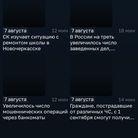
7 августа
7 августа
12 мин
18 мин
СК изучает ситуацию с
В России на треть
ремонтом школы в
увеличилось число
Новочеркасске
заведенных дел,
связанных с отмыванием
денег
7 августа
7 августа
12 мин
14 мин
Увеличилось число
Граждане, пострадавшие
мошеннических операций
от различных ЧС, с 1
через банкоматы
сентября смогут получить
дополнительные меры
соцподдержки