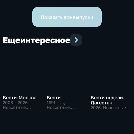
2026
Показать все выпуски
Еще
интересное
Вести-Москва
Вести
Вести недели.
Дагестан
2008 – 2026
,
1991 – …
,
Новостные,
Новостные,
2026
, Новостные
Общественно-
Общественно-
политические,
политические,
социально-
социально-
экономические
экономические