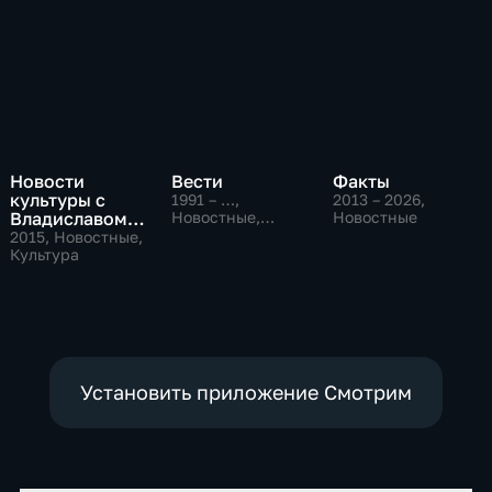
Новости
Вести
Факты
культуры с
1991 – …
,
2013 – 2026
,
Владиславом
Новостные,
Новостные
Общественно-
Флярковским
2015
, Новостные,
политические,
Культура
социально-
экономические
Установить приложение Смотрим