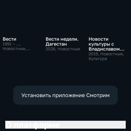
Вести
Вести недели.
Новости
Дагестан
культуры с
1991 – …
,
Новостные,
Владиславом
2026
, Новостные
Общественно-
Флярковским
2015
, Новостные,
политические,
Культура
социально-
экономические
Установить приложение Смотрим
О платформе