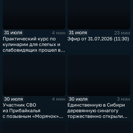
31 июля
31 июля
4 мин
23 мин
Практический курс по
Эфир от 31.07.2026 (11:30)
кулинарии для слепых и
слабовидящих прошел в
Иркутске
30 июля
30 июля
4 мин
3 мин
Участник СВО
Единственную в Сибири
из Прибайкалья
деревянную синагогу
с позывным «Морячок»
торжественно открыли
и губернатор Игорь
в архитектурно-
Кобзев встретились
этнографическом музее