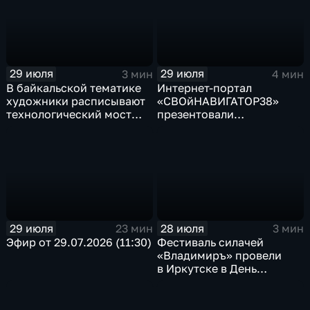
29 июля
29 июля
3 мин
4 мин
В байкальской тематике
Интернет-портал
художники расписывают
«СВОйНАВИГАТОР38»
технологический мост
презентовали
через реку Ушаковку
в правительстве
в Иркутске
Иркутской области
29 июля
28 июля
23 мин
3 мин
Эфир от 29.07.2026 (11:30)
Фестиваль силачей
«Владимиръ» провели
в Иркутске в День
Крещения Руси