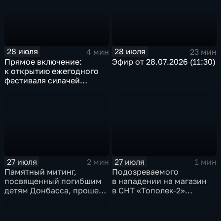
28 июля
28 июля
4 мин
23 мин
Прямое включение:
Эфир от 28.07.2026 (11:30)
к открытию ежегодного
фестиваля силачей
«Владимиръ» в эти
минуты готовятся
на территории
Каштаковской рощи
в предместье Рабочее
27 июля
27 июля
2 мин
1 мин
Памятный митинг,
Подозреваемого
посвященный погибшим
в нападении на магазин
детям Донбасса, прошел
в СНТ «Тополек-2»
сегодня в Иркутске
задержали в Иркутске