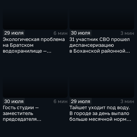
29 июля
30 июля
6 мин
3 мин
Экологическая проблема
31 участник СВО прошел
на Братском
диспансеризацию
водохранилище —
в Боханской районной
нашествие бакланов
больнице
привело к падению улова
рыбы
30 июля
29 июля
6 мин
3 мин
Гость студии —
Тайшет уходит под воду.
заместитель
В городе за день выпало
председателя
больше месячной нормы
правительства Иркутской
осадков
области Наталья
Дикусарова