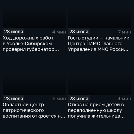
28 июля
28 июля
4 мин
7 мин
Ход дорожных работ
Гость студии — начальник
в Усолье-Сибирском
Центра ГИМС Главного
проверил губернатор
Управления МЧС России
Иркутской области
по Иркутской области
Андрей Карепов
28 июля
28 июля
5 мин
4 мин
Областной центр
Отказ на прием детей в
патриотического
переполненную школу
воспитания откроется на
получила жительница
базе иркутского Дома
Грановщины Ольга Джура
офицеров