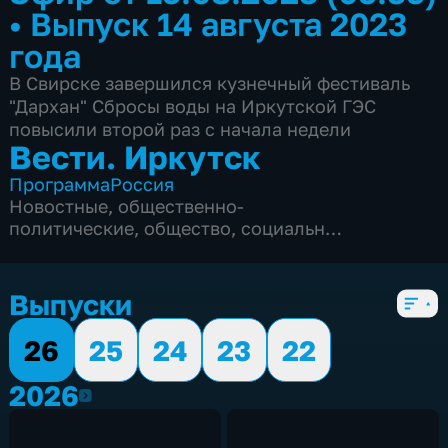
•
Выпуск 14 августа 2023
года
В Свирске завершился кузнечный фестиваль
"Дархан" Сбросы воды на Иркутской ГЭС
повысили второй раз с начала недели
Вести. Иркутск
Программа
Россия
Новостные
,
общественно-
политические
,
общество
,
социально-
экономические
,
5 сезонов, 5528 выпусков
Выпуски
26
25
24
23
22
2026
2026