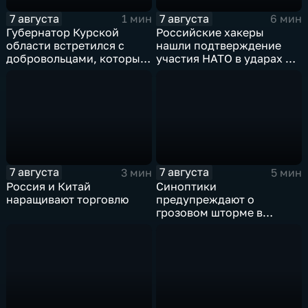
7 августа
7 августа
1 мин
6 мин
Губернатор Курской
Российские хакеры
области встретился с
нашли подтверждение
добровольцами, которые
участия НАТО в ударах по
помогали пострадавшим
России
от вторжения ВСУ
жителям приграничья
7 августа
7 августа
3 мин
5 мин
Россия и Китай
Синоптики
наращивают торговлю
предупреждают о
грозовом шторме в
Центральной России