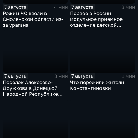
7 августа
7 августа
4 мин
3 мин
Режим ЧС ввели в
Первое в России
Смоленской области из-
модульное приемное
за урагана
отделение детской
больницы открыли в
Белгороде
7 августа
7 августа
3 мин
1 мин
Поселок Алексеево-
Что пережили жители
Дружкова в Донецкой
Константиновки
Народной Республике
под полным огневым
контролем российских
войск