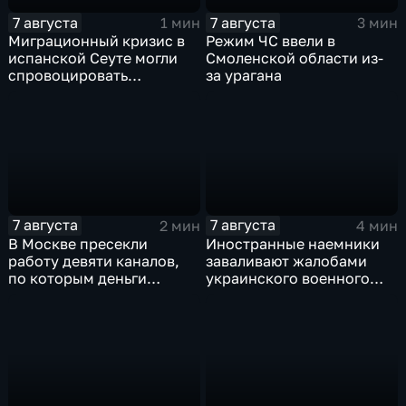
7 августа
7 августа
1 мин
3 мин
Миграционный кризис в
Режим ЧС ввели в
испанской Сеуте могли
Смоленской области из-
спровоцировать
за урагана
спецслужбы Израиля
7 августа
7 августа
2 мин
4 мин
В Москве пресекли
Иностранные наемники
работу девяти каналов,
заваливают жалобами
по которым деньги
украинского военного
выводились за рубеж
омбудсмена
через криптовалюту