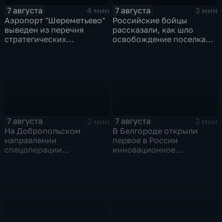
7 августа
7 августа
4 мин
3 мин
Аэропорт "Шереметьево"
Российские бойцы
выведен из перечня
рассказали, как шло
стратегических
освобождение поселка
предприятий
Красноярское на
Добропольском
направлении
спецоперации
7 августа
7 августа
2 мин
3 мин
На Добропольском
В Белгороде открыли
направлении
первое в России
спецоперации
инновационное
российские бойцы
модульное приемное
отразили более 70
отделение детской
контратак ВСУ
больницы