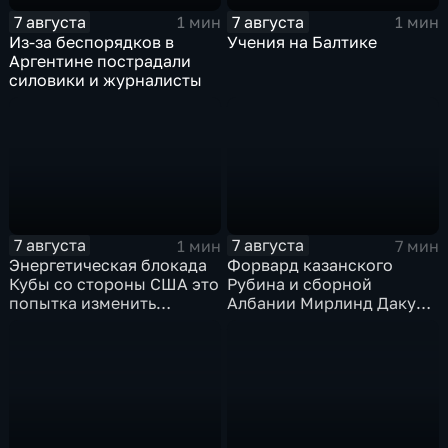
7 августа
7 августа
1 мин
1 мин
Из-за беспорядков в
Учения на Балтике
Аргентине пострадали
силовики и журналисты
7 августа
7 августа
1 мин
7 мин
Энергетическая блокада
Форвард казанского
Кубы со стороны США это
Рубина и сборной
попытка изменить
Албании Мирлинд Даку
Конституцию островного
переше в Спартак за 11
государства
миллионов евро