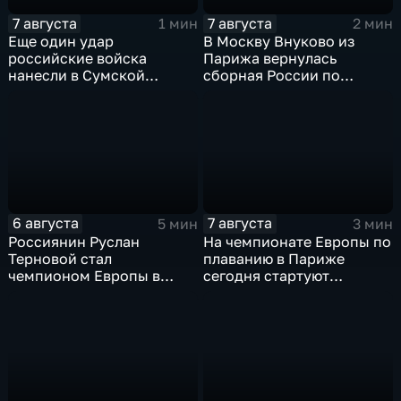
7 августа
7 августа
1 мин
2 мин
Еще один удар
В Москву Внуково из
российские войска
Парижа вернулась
нанесли в Сумской
сборная России по
области
синхронному плаванию
6 августа
7 августа
5 мин
3 мин
Россиянин Руслан
На чемпионате Европы по
Терновой стал
плаванию в Париже
чемпионом Европы в
сегодня стартуют
прыжках в воду с 10-ти
соревнования по хай-
метровой вышки
дайвингу