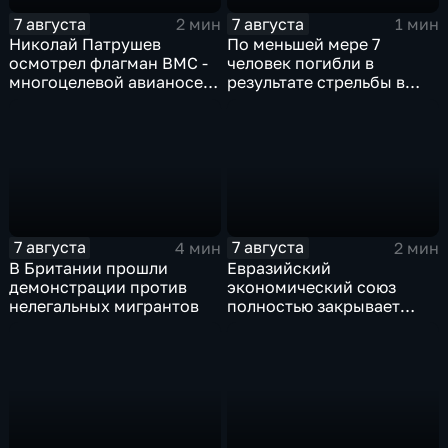
7 августа
7 августа
2 мин
1 мин
Николай Патрушев
По меньшей мере 7
осмотрел флагман ВМС -
человек погибли в
многоцелевой авианосец
результате стрельбы в
"Атлантико" в Рио-де-
одной из школ Таиланда
Жанейро
7 августа
7 августа
4 мин
2 мин
В Британии прошли
Евразийский
демонстрации против
экономический союз
нелегальных мигрантов
полностью закрывает
свои потребности