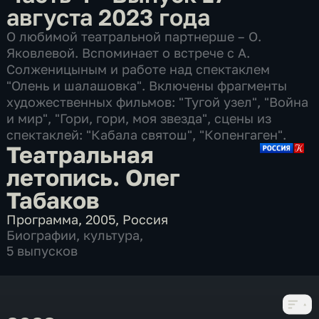
августа 2023 года
О любимой театральной партнерше – О.
Яковлевой. Вспоминает о встрече с А.
Солженицыным и работе над спектаклем
"Олень и шалашовка". Включены фрагменты
художественных фильмов: "Тугой узел", "Война
и мир", "Гори, гори, моя звезда", сцены из
спектаклей: "Кабала святош", "Копенгаген".
Театральная
летопись. Олег
Табаков
Программа
,
2005
,
Россия
Биографии
,
культура
,
5 выпусков