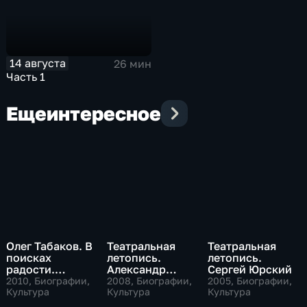
14 августа
26 мин
Часть 1
Еще
интересное
Олег Табаков. В
Театральная
Театральная
поисках
летопись.
летопись.
радости.
Александр
Сергей Юрский
Театральная
Збруев
2010
, Биографии,
2008
, Биографии,
2005
, Биографии,
повесть в пяти
Культура
Культура
Культура
вечерах