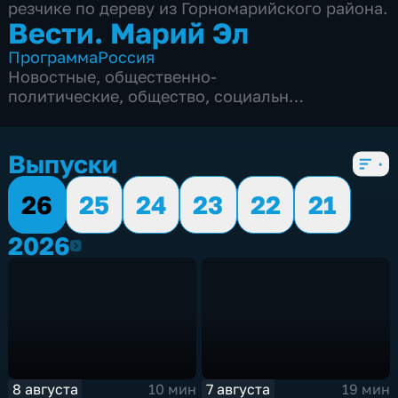
резчике по дереву из Горномарийского района.
Вести. Марий Эл
Программа
Россия
Новостные
,
общественно-
политические
,
общество
,
социально-
экономические
,
6 сезонов, 1215 выпусков
Выпуски
26
25
24
23
22
21
2026
2026
8 августа
7 августа
10 мин
19 мин