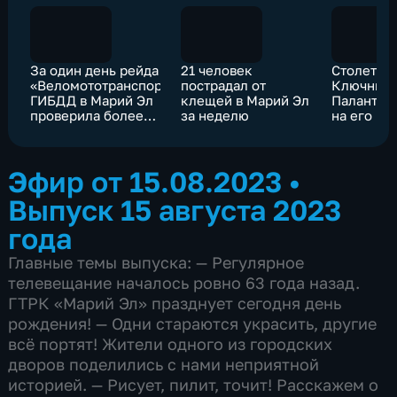
За один день рейда
21 человек
Столетие
«Веломототранспорт»
пострадал от
Ключнико
ГИБДД в Марий Эл
клещей в Марий Эл
Палантая
проверила более
за неделю
на его ро
150 человек
фестивал
тебе, Мар
Эфир от 15.08.2023
•
Выпуск 15 августа 2023
года
Главные темы выпуска: — Регулярное
телевещание началось ровно 63 года назад.
ГТРК «Марий Эл» празднует сегодня день
рождения! — Одни стараются украсить, другие
всё портят! Жители одного из городских
дворов поделились с нами неприятной
историей. — Рисует, пилит, точит! Расскажем о