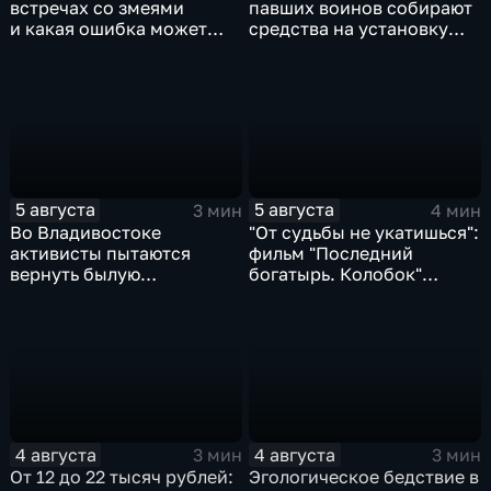
встречах со змеями
павших воинов собирают
и какая ошибка может
средства на установку
стоить жизни в случае
мемориала героям СВО
укуса?
5 августа
5 августа
3 мин
4 мин
Во Владивостоке
"От судьбы не укатишься":
активисты пытаются
фильм "Последний
вернуть былую
богатырь. Колобок"
уникальность пляжу в
впервые на больших
бухте Стеклянная
экранах
4 августа
4 августа
3 мин
3 мин
От 12 до 22 тысяч рублей:
Эгологическое бедствие в