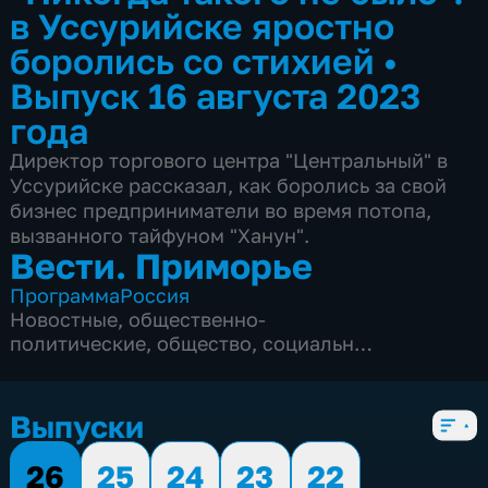
в Уссурийске яростно
боролись со стихией
•
Выпуск 16 августа 2023
года
Директор торгового центра "Центральный" в
Уссурийске рассказал, как боролись за свой
бизнес предприниматели во время потопа,
вызванного тайфуном "Ханун".
Вести. Приморье
Программа
Россия
Новостные
,
общественно-
политические
,
общество
,
социально-
экономические
,
5 сезонов, 3179 выпусков
Выпуски
26
25
24
23
22