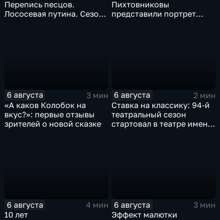
Перепись песцов.
Пихтовниковы
Лососевая путина. Сезон
представили портрет
кумыса
Героя России Сергея
Ефремова
6 августа
6 августа
3 мин
2 мин
«А каков Колобок на
Ставка на классику: 94-й
вкус?»: первые отзывы
театральный сезон
зрителей о новой сказке
стартовал в театре имени
М. Горького
6 августа
6 августа
4 мин
3 мин
10 лет
Эффект малютки