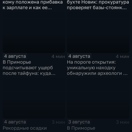
кому положена прибавка
бухте Новик: прокуратура
к зарплате и как ее
проверяет базы-стоянки
получить?
маломерных судов
4 августа
4 августа
4 мин
4 мин
В Приморье
На пороге открытия:
подсчитывают ущерб
уникальную находку
после тайфуна: куда
обнаружили археологи на
обращаться за
раскопе Криничного
компенсацией?
городища
4 августа
3 августа
3 мин
3 мин
Рекордные осадки
В Приморье