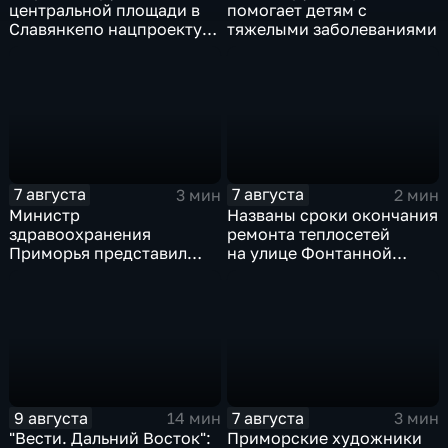
центральной площади в
помогает детям с
Славянкепо нацпроекту
тяжелыми заболеваниями
выделено 150 млн. рублей
7 августа
7 августа
3 мин
2 мин
Министр
Названы сроки окончания
здравоохранения
ремонта теплосетей
Приморья представил
на улице Фонтанной
коллективу
во Владивостоке
Находкинской
горбольницы нового
главврача
9 августа
7 августа
14 мин
3 мин
"Вести. Дальний Восток":
Приморские художники