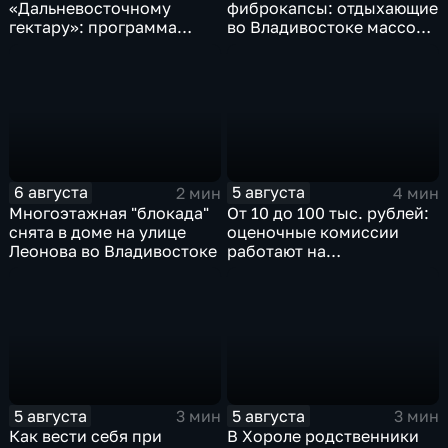
«Дальневосточному
фиброкапсы: отдыхающие
гектару»: программа
во Владивостоке массово
становится более
сталкиваются со
востребованной
странным явлением
6 августа
5 августа
2 мин
4 мин
Многоэтажная "блокада"
От 10 до 100 тыс. рублей:
снята в доме на улице
оценочные комиссии
Леонова во Владивостоке
работают на
пострадавших от паводка
территориях в Приморье
5 августа
5 августа
3 мин
3 мин
Как вести себя при
В Хороле родственники