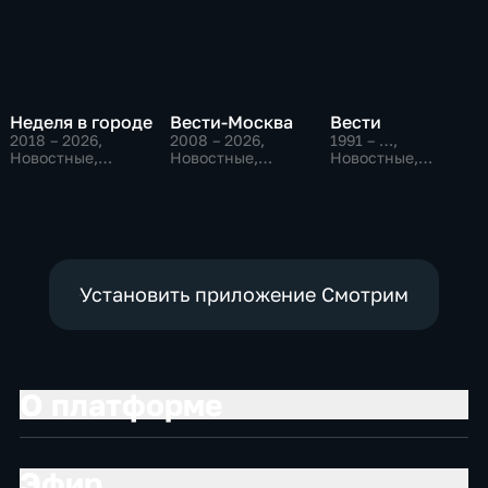
Неделя в городе
Вести-Москва
Вести
2018 – 2026
,
2008 – 2026
,
1991 – …
,
Новостные,
Новостные,
Новостные,
Общество,
Общественно-
Общественно-
общественно-
политические,
политические,
политические
социально-
социально-
экономические
экономические
Установить приложение Смотрим
О платформе
Эфир