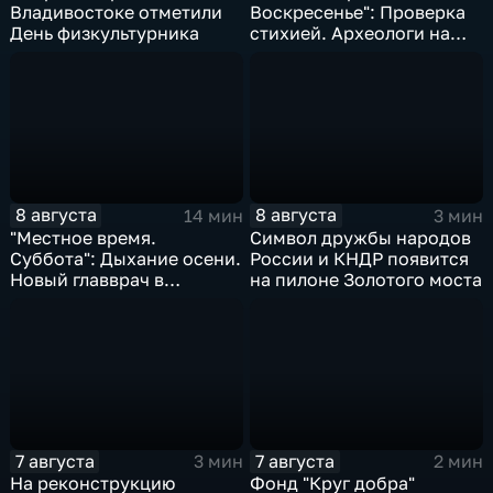
Владивостоке отметили
Воскресенье": Проверка
День физкультурника
стихией. Археологи на
пороге открытия.
Возрождение Стекляшки
8 августа
8 августа
14 мин
3 мин
"Местное время.
Символ дружбы народов
Суббота": Дыхание осени.
России и КНДР появится
Новый главврач в
на пилоне Золотого моста
Находкинской больнице.
Ограничения на период
ВЭФ
7 августа
7 августа
3 мин
2 мин
На реконструкцию
Фонд "Круг добра"