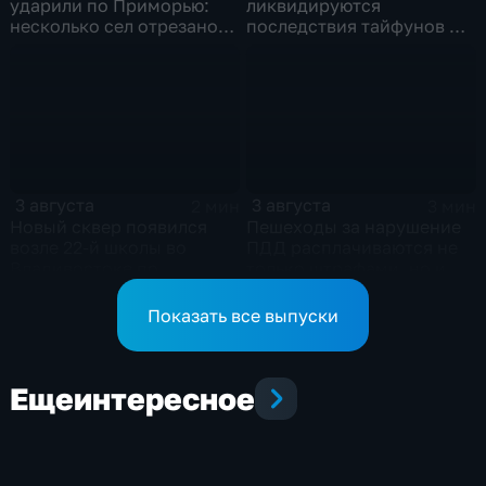
ударили по Приморью:
ликвидируются
несколько сел отрезано
последствия тайфунов и
от большой земли
готовятся противостоять
новым паводкам
3 августа
3 августа
2 мин
3 мин
Новый сквер появился
Пешеходы за нарушение
возле 22-й школы во
ПДД расплачиваются не
Владивостоке по
только штрафами, но и
программе "Молодежный
жизнью
бюджет"
Показать все выпуски
Еще
интересное