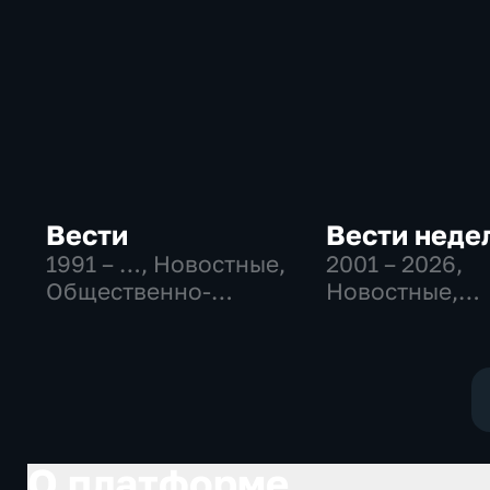
Вести
Вести неде
1991 – …
, Новостные,
2001 – 2026
,
Общественно-
Новостные,
политические,
Общественно
социально-
политические
экономические
О платформе