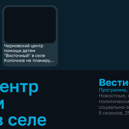
Черновский центр
помощи детям
"Восточный" в селе
Колочное не планируют
переносить
ентр
Вести
Программа
,
м
Новостные
,
политическ
социально-
в селе
5 сезонов, 