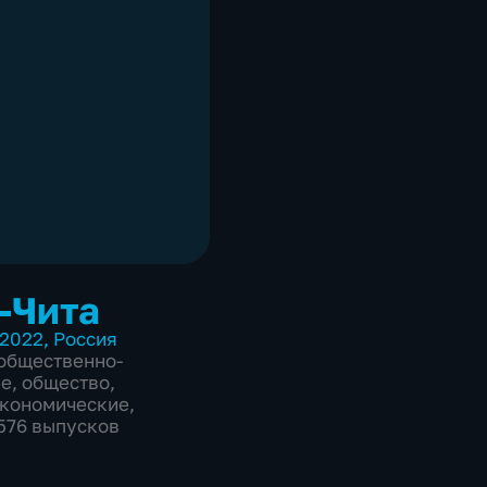
-Чита
2022
,
Россия
общественно-
ие
,
общество
,
экономические
,
2576 выпусков