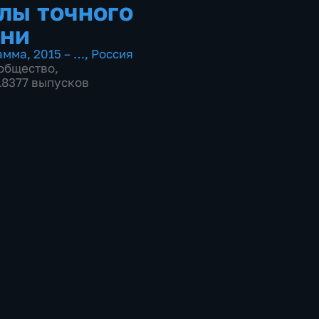
лы точного
ни
амма
,
2015 – …
,
Россия
общество
,
 18377 выпусков