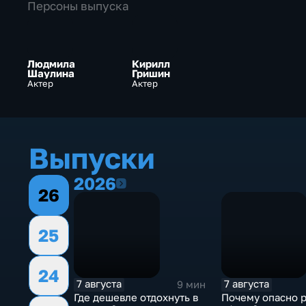
Персоны выпуска
Людмила
Кирилл
Шаулина
Гришин
Актер
Актер
Выпуски
2026
2026
26
25
24
7 августа
7 августа
9 мин
Где дешевле отдохнуть в
Почему опасно р