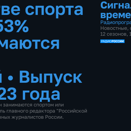
ве спорта
Сигна
време
 53%
Радиопрогр
Новостные
,
12 сезонов,
имаются
й
•
Выпуск
23 года
ян занимаются спортом или
ль главного редактора "Российской
вных журналистов России.