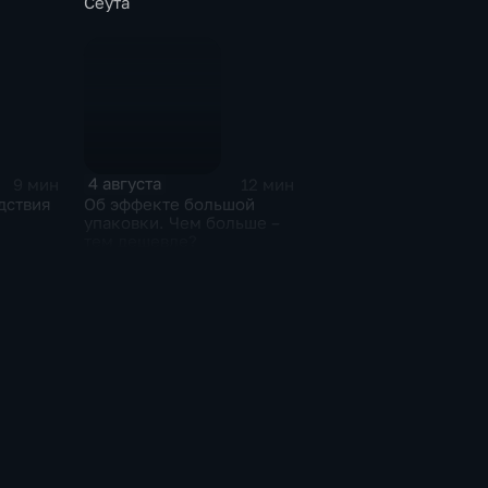
Сеута
ния для
лей
4 августа
9 мин
12 мин
дствия
Об эффекте большой
упаковки. Чем больше –
тем дешевле?