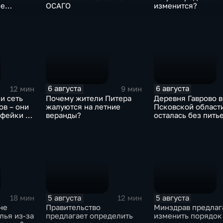
ие
ОСАГО
изменится?
6 августа
6 августа
12 мин
9 мин
и сеть
Почему жители Питера
Деревня Гаврово в
в – они
жалуются на летние
Псковской област
 фейки и
веранды?
осталась без пить
ративные
воды
ом
х
5 августа
5 августа
18 мин
12 мин
не
Правительство
Минздрав предлаг
лья из-за
предлагает определить
изменить порядок