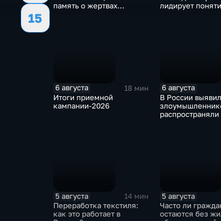
память о жертвах
лидирует понят
вторжения ВСУ в регион
"воздухан"
15
6 августа
6 августа
18 мин
Итоги приемной
В России выявил
кампании-2026
злоумышленнико
распространяли
собирали корпо
данные под вид
государственны
ведомств
5 августа
5 августа
14 мин
Переработка текстиля:
Часто ли гражда
как это работает в
остаются без жи