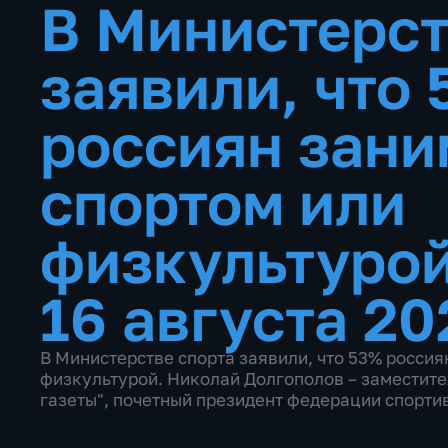
В Министерст
заявили, что
россиян зан
спортом или
физкультуро
16 августа 20
В Министерстве спорта заявили, что 53% росси
физкультурой. Николай Долгополов – заместите
газеты", почетный президент федерации спорти