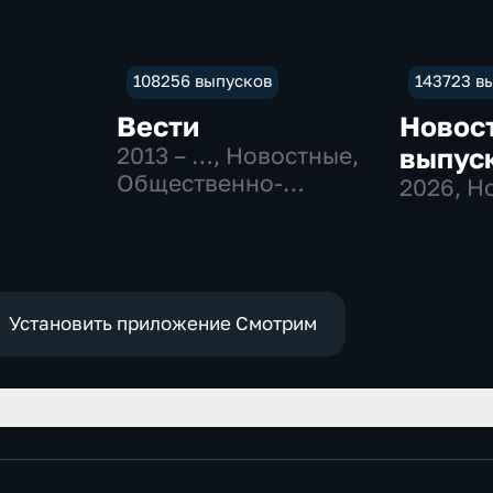
108256 выпусков
143723 в
Вести
Новос
2013 – …
, Новостные,
выпус
Общественно-
2026
, Н
политические
Установить приложение Смотрим