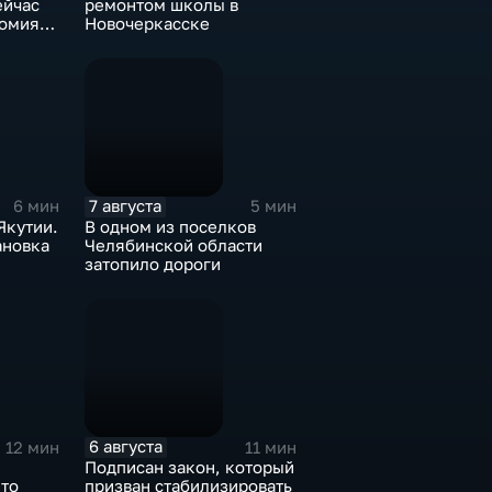
ейчас
ремонтом школы в
томия
Новочеркасске
?
7 августа
6 мин
5 мин
Якутии.
В одном из поселков
ановка
Челябинской области
затопило дороги
6 августа
12 мин
11 мин
Подписан закон, который
Что
призван стабилизировать