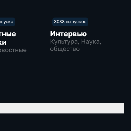
ыпуска
3038 выпусков
тные
Интервью
ки
Культура, Наука,
общество
овостные