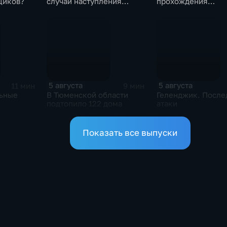
щиков?
случаи наступления
прохождения
ответственности
освидетельствова
туроператора
приемных родите
5 августа
5 августа
11 мин
9 мин
льные
В Тюменской области
Геленджик. После
подтопило 122 дома
атаки
Показать все выпуски