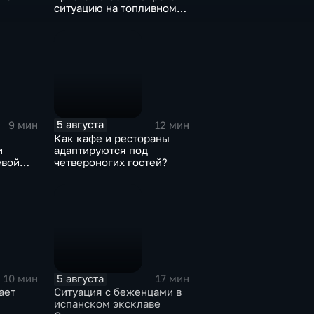
ситуацию на топливном
рынке
5 августа
9 мин
12 мин
Как кафе и рестораны
и
адаптируются под
евой
четвероногих гостей?
5 августа
10 мин
17 мин
ает
Ситуация с беженцами в
испанском эксклаве