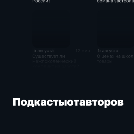
России?
обмана застрой
5 августа
5 августа
12 мин
Существует ли
О ценах на шко
межпоколенческий
товары
конфликт на работе?
Подкасты
от
авторов