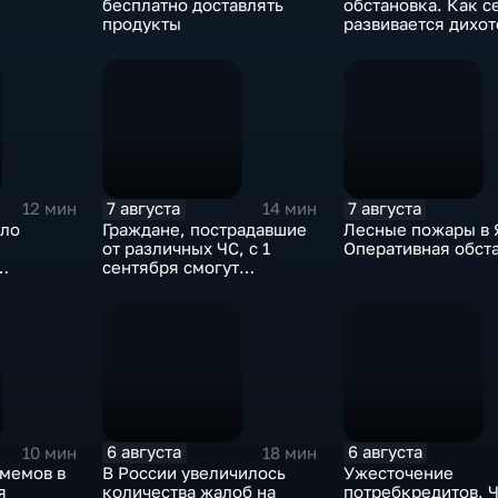
бесплатно доставлять
обстановка. Как с
продукты
развивается дихо
"Америка-Европа"
7 августа
7 августа
12 мин
14 мин
сло
Граждане, пострадавшие
Лесные пожары в 
от различных ЧС, с 1
Оперативная обст
сентября смогут
получить
дополнительные меры
соцподдержки
6 августа
6 августа
10 мин
18 мин
-мемов в
В России увеличилось
Ужесточение
я
количества жалоб на
потребкредитов. 