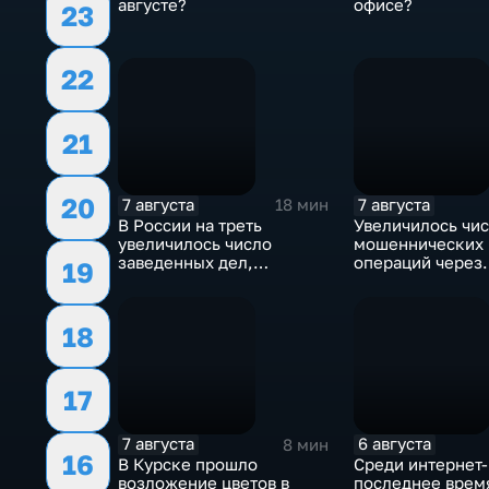
августе?
офисе?
23
22
21
20
7 августа
7 августа
18 мин
В России на треть
Увеличилось чи
увеличилось число
мошеннических
заведенных дел,
операций через
19
связанных с отмыванием
банкоматы
денег
18
17
7 августа
6 августа
8 мин
16
В Курске прошло
Среди интернет
возложение цветов в
последнее врем