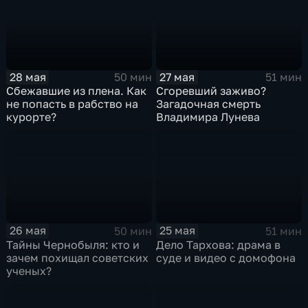
28 мая
27 мая
50 мин
51 мин
Сбежавшие из плена. Как
Сгоревший заживо?
не попасть в рабство на
Загадочная смерть
курорте?
Владимира Лунева
26 мая
25 мая
50 мин
51 мин
Тайны Чернобыля: кто и
Дело Тархова: драма в
зачем похищал советских
суде и видео с домофона
ученых?