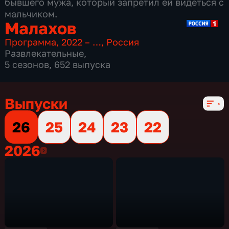
бывшего мужа, который запретил ей видеться с
мальчиком.
Малахов
Программа
,
2022 – …
,
Россия
Развлекательные
,
5 сезонов, 652 выпуска
Выпуски
26
25
24
23
22
2026
2026