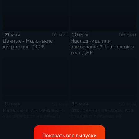
21 мая
20 мая
51 мин
50 мин
Дачные «Маленькие
Наследница или
хитрости» - 2026
самозванка? Что покажет
тест ДНК
19 мая
18 мая
51 мин
50 мин
Из тюрьмы с «любовью»:
Откровения цензора: вся
как разводят на деньги
правда о письмах из
тюрьмы
Показать все выпуски