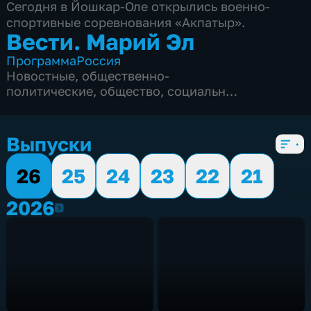
Сегодня в Йошкар-Оле открылись военно-
спортивные соревнования «Акпатыр».
Вести. Марий Эл
Программа
Россия
Новостные
,
общественно-
политические
,
общество
,
социально-
экономические
,
6 сезонов, 1215 выпусков
Выпуски
26
25
24
23
22
21
2026
2026