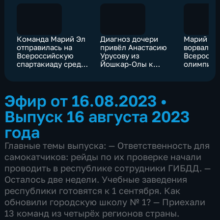
Команда Марий Эл
Диагноз дочери
Марий Эл
отправилась на
привёл Анастасию
ворвалась
Всероссийскую
Урусову из
Всеросси
спартакиаду среди
Йошкар-Олы к
олимпиа
трудящихся
профессии тренера
школьник
по адаптивному
плаванию
Эфир от 16.08.2023
•
Выпуск 16 августа 2023
года
Главные темы выпуска: — Ответственность для
самокатчиков: рейды по их проверке начали
проводить в республике сотрудники ГИБДД. —
Осталось две недели. Учебные заведения
республики готовятся к 1 сентября. Как
обновили городскую школу № 1? — Приехали
13 команд из четырёх регионов страны.