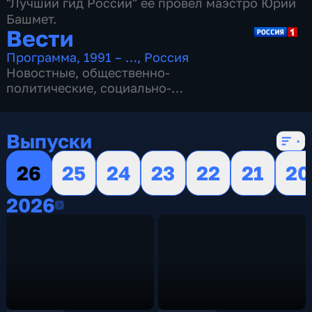
"Лучший гид России" ее провел маэстро Юрий
Башмет.
Вести
Программа
,
1991 – …
,
Россия
Новостные
,
общественно-
политические
,
социально-
экономические
,
16 сезонов, 13156 выпусков
Выпуски
26
25
24
23
22
21
20
2026
2026