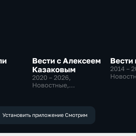
ли
Вести с Алексеем
Вести 
Казаковым
2014 – 
Новостн
2020 – 2026
,
-
Общест
Новостные,
политич
Общественно-
политические
Установить приложение Смотрим