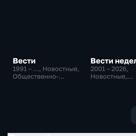
Вести
Вести неде
1991 – …
, Новостные,
2001 – 2026
,
Общественно-
Новостные,
политические,
Общественно
социально-
политические
экономические