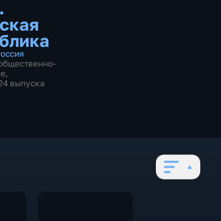
.
ская
блика
оссия
общественно-
ие
,
924 выпуска