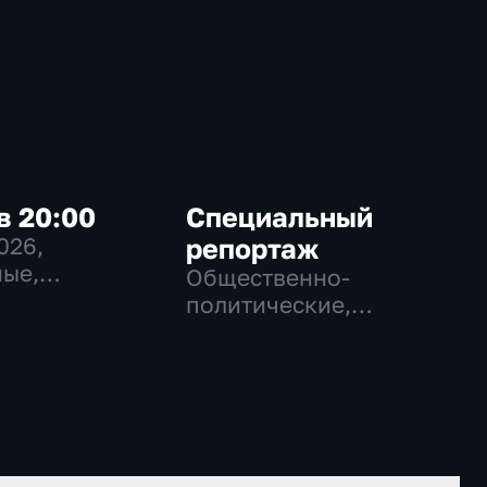
в 20:00
Специальный
2026
,
репортаж
ые,
Общественно-
венно-
политические,
еские
Социально-
экономические,
новостные